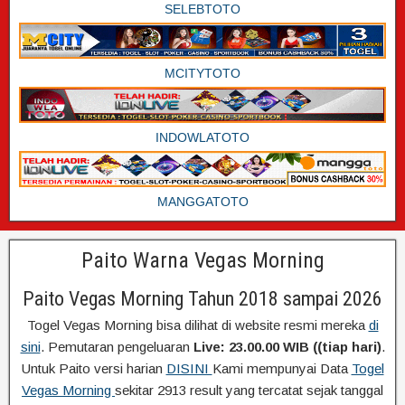
SELEBTOTO
MCITYTOTO
INDOWLATOTO
MANGGATOTO
Paito Warna Vegas Morning
Paito Vegas Morning Tahun 2018 sampai 2026
Togel Vegas Morning bisa dilihat di website resmi mereka
di
sini
. Pemutaran pengeluaran
Live: 23.00.00 WIB ((tiap hari)
.
Untuk Paito versi harian
DISINI
Kami mempunyai Data
Togel
Vegas Morning
sekitar 2913 result yang tercatat sejak tanggal