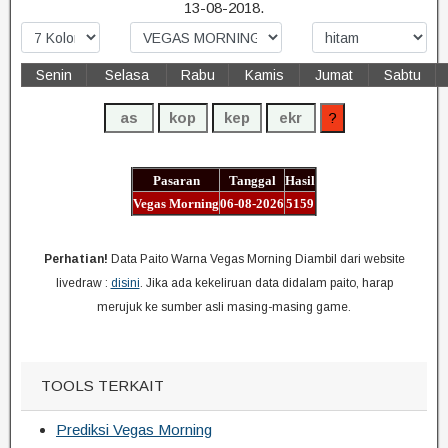
13-08-2018.
Senin
Selasa
Rabu
Kamis
Jumat
Sabtu
Pasaran
Tanggal
Hasil
Vegas Morning
06-08-2026
5159
Perhatian!
Data Paito Warna Vegas Morning Diambil dari website
livedraw :
disini
. Jika ada kekeliruan data didalam paito, harap
merujuk ke sumber asli masing-masing game.
TOOLS TERKAIT
Prediksi Vegas Morning