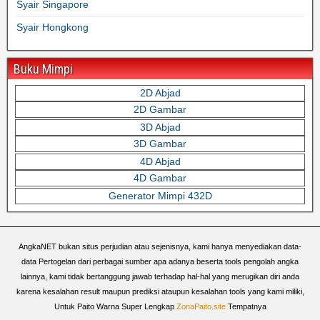
Syair Singapore
Syair Hongkong
Buku Mimpi
2D Abjad
2D Gambar
3D Abjad
3D Gambar
4D Abjad
4D Gambar
Generator Mimpi 432D
AngkaNET bukan situs perjudian atau sejenisnya, kami hanya menyediakan data-
data Pertogelan dari perbagai sumber apa adanya beserta tools pengolah angka
lainnya, kami tidak bertanggung jawab terhadap hal-hal yang merugikan diri anda
karena kesalahan result maupun prediksi ataupun kesalahan tools yang kami miliki,
Untuk Paito Warna Super Lengkap
ZonaPaito.site
Tempatnya