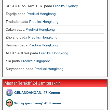
RESTU NIAS. MASTER.
pada
Prediksi Sydney
Togeljp
pada
Prediksi Hongkong
Tradadoi
pada
Prediksi Hongkong
Dakon
pada
Prediksi Hongkong
Zho zho
pada
Prediksi Hongkong
Rusman
pada
Prediksi Hongkong
ALEX SADEWA
pada
Prediksi Hongkong
gila
pada
Prediksi Singapore
Suryanabae
pada
Prediksi Hongkong
Master Teraktif 24 Jam terakhir
GELANDANGAN: 47 Komen
Wong gendheng: 43 Komen