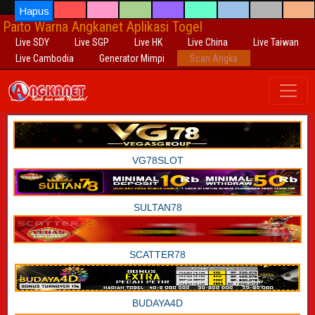
Hapus
Paito Warna Angkanet Aplikasi Togel
Live SDY
Live SGP
Live HK
Live China
Live Taiwan
Live Cambodia
Generator Mimpi
Scan Angka
VG78SLOT
SULTAN78
SCATTER78
BUDAYA4D