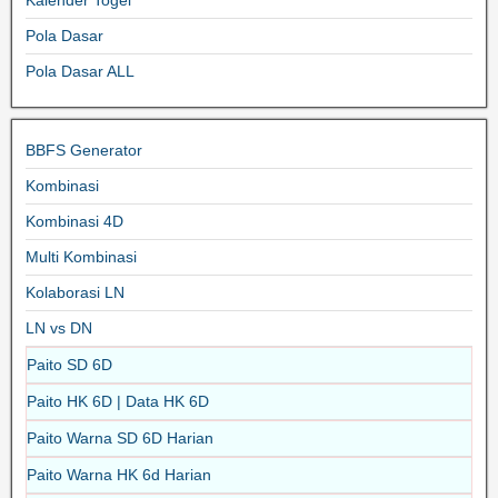
Kalender Togel
Pola Dasar
Pola Dasar ALL
BBFS Generator
Kombinasi
Kombinasi 4D
Multi Kombinasi
Kolaborasi LN
LN vs DN
Paito SD 6D
Paito HK 6D | Data HK 6D
Paito Warna SD 6D Harian
Paito Warna HK 6d Harian