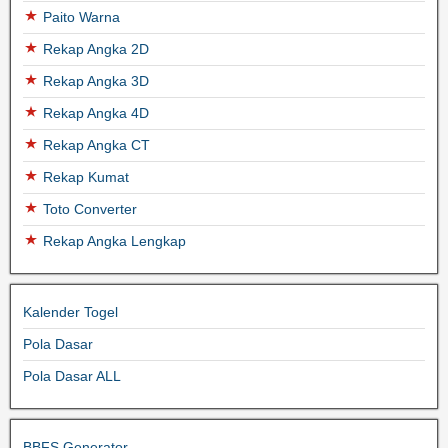
Paito Warna
Rekap Angka 2D
Rekap Angka 3D
Rekap Angka 4D
Rekap Angka CT
Rekap Kumat
Toto Converter
Rekap Angka Lengkap
Kalender Togel
Pola Dasar
Pola Dasar ALL
BBFS Generator