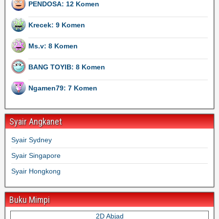
PENDOSA: 12 Komen
Krecek: 9 Komen
Ms.v: 8 Komen
BANG TOYIB: 8 Komen
Ngamen79: 7 Komen
Syair Angkanet
Syair Sydney
Syair Singapore
Syair Hongkong
Buku Mimpi
2D Abjad