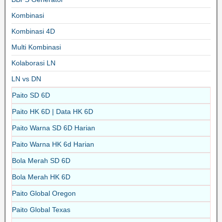
Kombinasi
Kombinasi 4D
Multi Kombinasi
Kolaborasi LN
LN vs DN
Paito SD 6D
Paito HK 6D | Data HK 6D
Paito Warna SD 6D Harian
Paito Warna HK 6d Harian
Bola Merah SD 6D
Bola Merah HK 6D
Paito Global Oregon
Paito Global Texas