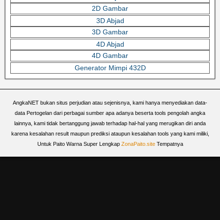
2D Gambar
3D Abjad
3D Gambar
4D Abjad
4D Gambar
Generator Mimpi 432D
AngkaNET bukan situs perjudian atau sejenisnya, kami hanya menyediakan data-
data Pertogelan dari perbagai sumber apa adanya beserta tools pengolah angka
lainnya, kami tidak bertanggung jawab terhadap hal-hal yang merugikan diri anda
karena kesalahan result maupun prediksi ataupun kesalahan tools yang kami miliki,
Untuk Paito Warna Super Lengkap
ZonaPaito.site
Tempatnya