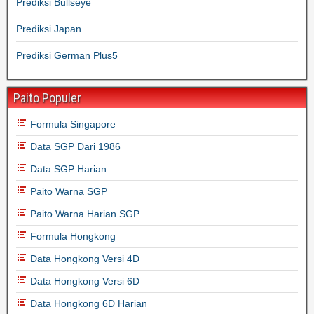
Prediksi Bullseye
Prediksi Japan
Prediksi German Plus5
Paito Populer
Formula Singapore
Data SGP Dari 1986
Data SGP Harian
Paito Warna SGP
Paito Warna Harian SGP
Formula Hongkong
Data Hongkong Versi 4D
Data Hongkong Versi 6D
Data Hongkong 6D Harian