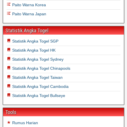
Paito Warna Korea
Paito Warna Japan
Statistik Angka Togel
Statistik Angka Togel SGP
Statistik Angka Togel HK
Statistik Angka Togel Sydney
Statistik Angka Togel Chinapools
Statistik Angka Togel Taiwan
Statistik Angka Togel Cambodia
Statistik Angka Togel Bullseye
Tools
Rumus Harian