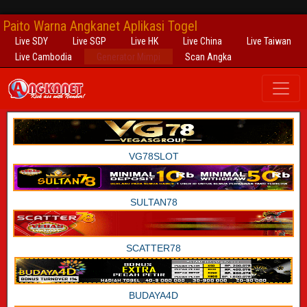
Paito Warna Angkanet Aplikasi Togel
Live SDY
Live SGP
Live HK
Live China
Live Taiwan
Live Cambodia
Generator Mimpi
Scan Angka
VG78SLOT
SULTAN78
SCATTER78
BUDAYA4D