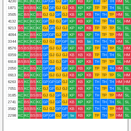
4230
KC
KC
KC
KC
GP
GP
GJ
GP
KP
KB
KP
TH
TP
TH
HM
SL
1871
KC
BS
BS
KC
GJ
GP
GJ
GJ
KB
KP
KP
TP
TP
TH
SL
SL
3505
KC
BS
KC
BS
GJ
GJ
GP
GJ
KB
KP
KB
TH
TH
TP
HM
SL
4132
KC
KC
KC
KC
GP
GJ
GJ
GP
KP
KB
KP
TH
TP
TH
SL
HM
9213
BS
KC
KC
KC
GJ
GP
GJ
GJ
KP
KP
KB
TP
TP
TP
SL
SL
4094
KC
KC
BS
KC
GP
GP
GJ
GP
KP
KB
KP
TH
TP
TP
HM
SL
3344
KC
KC
KC
KC
GJ
GJ
GP
GP
tw
KB
tw
TH
TH
TH
HM
SL
8576
BS
BS
BS
BS
GP
GJ
GJ
GP
KP
KB
KP
TP
TH
TP
SL
HM
0359
KC
KC
BS
BS
GP
GJ
GJ
GJ
KB
KB
KB
TP
TH
TH
SL
HM
6918
BS
BS
KC
BS
GP
GJ
GJ
GP
KB
KP
KB
TH
TP
TP
SL
HM
2050
KC
KC
BS
KC
GP
GP
GJ
GP
KP
KB
KP
TP
TP
TH
HM
SL
0913
KC
BS
KC
KC
GP
GJ
GJ
GJ
KB
KP
KB
TP
TP
TP
SL
HM
6263
BS
KC
BS
KC
GP
GP
GP
GJ
KP
KB
KP
TH
TH
TH
HM
HM
7051
BS
KC
BS
KC
GJ
GP
GJ
GJ
KP
KB
KP
TH
TP
TH
SL
SL
3185
KC
KC
BS
BS
GJ
GJ
GP
GJ
KP
KB
KP
TH
TP
TP
HM
SL
2741
KC
BS
KC
KC
GP
GJ
GP
GJ
KB
KP
KP
TH
TH
TH
SL
SL
3582
KC
BS
BS
KC
GJ
GJ
GP
GP
KB
KB
KP
TH
TH
TP
HM
SL
2298
KC
KC
BS
BS
GP
GP
GJ
GP
tw
KB
KP
TP
TH
TP
HM
SL