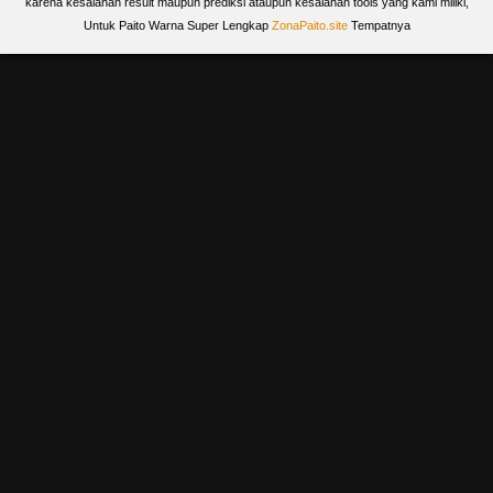
karena kesalahan result maupun prediksi ataupun kesalahan tools yang kami miliki,
Untuk Paito Warna Super Lengkap
ZonaPaito.site
Tempatnya