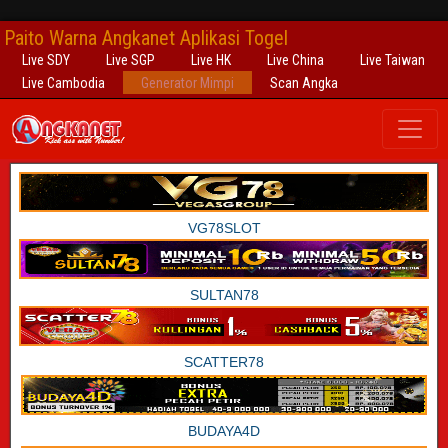
Paito Warna Angkanet Aplikasi Togel
Live SDY
Live SGP
Live HK
Live China
Live Taiwan
Live Cambodia
Generator Mimpi
Scan Angka
VG78SLOT
SULTAN78
SCATTER78
BUDAYA4D