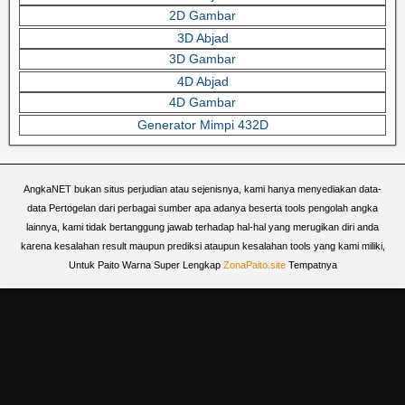
2D Gambar
3D Abjad
3D Gambar
4D Abjad
4D Gambar
Generator Mimpi 432D
AngkaNET bukan situs perjudian atau sejenisnya, kami hanya menyediakan data-
data Pertogelan dari perbagai sumber apa adanya beserta tools pengolah angka
lainnya, kami tidak bertanggung jawab terhadap hal-hal yang merugikan diri anda
karena kesalahan result maupun prediksi ataupun kesalahan tools yang kami miliki,
Untuk Paito Warna Super Lengkap
ZonaPaito.site
Tempatnya