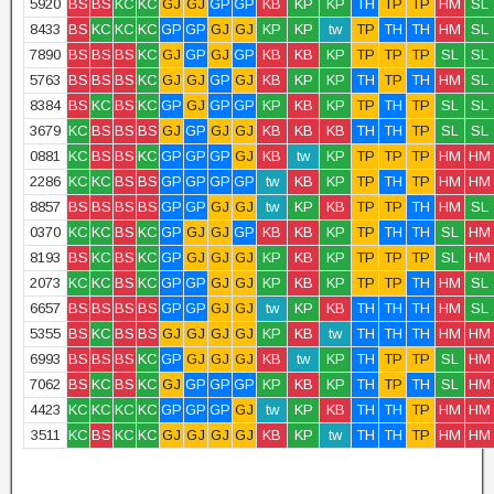
5920
BS
BS
KC
KC
GJ
GJ
GP
GP
KB
KP
KP
TH
TP
TP
HM
SL
8433
BS
KC
KC
KC
GP
GP
GJ
GJ
KP
KP
tw
TP
TH
TH
HM
SL
7890
BS
BS
BS
KC
GJ
GP
GJ
GP
KB
KB
KP
TP
TP
TP
SL
SL
5763
BS
BS
BS
KC
GJ
GJ
GP
GJ
KB
KP
KP
TH
TP
TH
HM
SL
8384
BS
KC
BS
KC
GP
GJ
GP
GP
KP
KB
KP
TP
TH
TP
SL
SL
3679
KC
BS
BS
BS
GJ
GP
GJ
GJ
KB
KB
KB
TH
TH
TP
SL
SL
0881
KC
BS
BS
KC
GP
GP
GP
GJ
KB
tw
KP
TP
TP
TP
HM
HM
2286
KC
KC
BS
BS
GP
GP
GP
GP
tw
KB
KP
TP
TH
TP
HM
HM
8857
BS
BS
BS
BS
GP
GP
GJ
GJ
tw
KP
KB
TP
TP
TH
HM
SL
0370
KC
KC
BS
KC
GP
GJ
GJ
GP
KB
KB
KP
TP
TH
TH
SL
HM
8193
BS
KC
BS
KC
GP
GJ
GJ
GJ
KP
KB
KP
TP
TP
TP
SL
HM
2073
KC
KC
BS
KC
GP
GP
GJ
GJ
KP
KB
KP
TP
TP
TH
HM
SL
6657
BS
BS
BS
BS
GP
GP
GJ
GJ
tw
KP
KB
TH
TH
TH
HM
SL
5355
BS
KC
BS
BS
GJ
GJ
GJ
GJ
KP
KB
tw
TH
TH
TH
HM
HM
6993
BS
BS
BS
KC
GP
GJ
GJ
GJ
KB
tw
KP
TH
TP
TP
SL
HM
7062
BS
KC
BS
KC
GJ
GP
GP
GP
KP
KB
KP
TH
TP
TH
SL
HM
4423
KC
KC
KC
KC
GP
GP
GP
GJ
tw
KP
KB
TH
TH
TP
HM
HM
3511
KC
BS
KC
KC
GJ
GJ
GJ
GJ
KB
KP
tw
TH
TH
TP
HM
HM