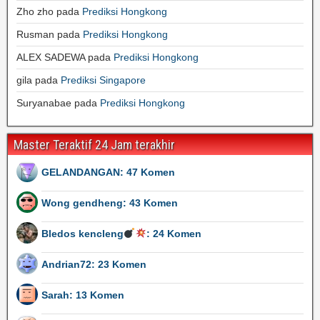
Zho zho
pada
Prediksi Hongkong
Rusman
pada
Prediksi Hongkong
ALEX SADEWA
pada
Prediksi Hongkong
gila
pada
Prediksi Singapore
Suryanabae
pada
Prediksi Hongkong
Master Teraktif 24 Jam terakhir
GELANDANGAN: 47 Komen
Wong gendheng: 43 Komen
Bledos kencleng
: 24 Komen
Andrian72: 23 Komen
Sarah: 13 Komen