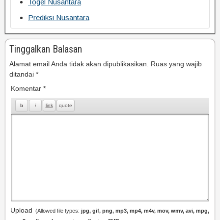
Togel Nusantara
Prediksi Nusantara
Tinggalkan Balasan
Alamat email Anda tidak akan dipublikasikan.
Ruas yang wajib
ditandai
*
Komentar
*
Upload
(Allowed file types:
jpg, gif, png, mp3, mp4, m4v, mov, wmv, avi, mpg,