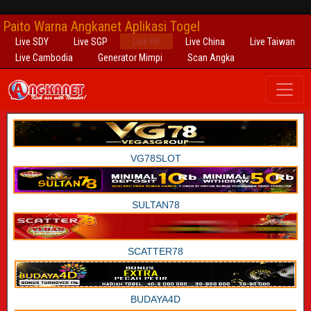
Paito Warna Angkanet Aplikasi Togel
Live SDY
Live SGP
Live HK
Live China
Live Taiwan
Live Cambodia
Generator Mimpi
Scan Angka
VG78SLOT
SULTAN78
SCATTER78
BUDAYA4D