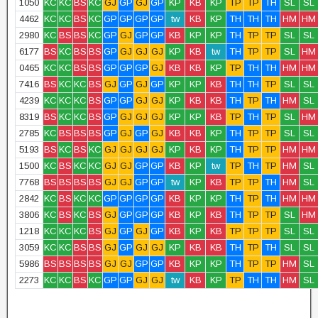
1050
KC
KC
BS
KC
GJ
GP
GJ
GP
KP
KB
KP
TP
TP
TH
SL
SL
4462
KC
KC
BS
KC
GP
GP
GP
GP
tw
KB
KP
TH
TH
TH
HM
HM
2980
KC
BS
BS
KC
GP
GJ
GP
GP
KB
KP
KP
TH
TP
TP
SL
SL
6177
BS
KC
BS
BS
GP
GJ
GJ
GJ
KP
KB
tw
TH
TP
TP
SL
HM
0465
KC
KC
BS
BS
GP
GP
GP
GJ
KB
KB
KP
TP
TH
TH
HM
HM
7416
BS
KC
KC
BS
GJ
GP
GJ
GP
KP
KP
KB
TH
TH
TP
SL
SL
4239
KC
KC
KC
BS
GP
GP
GJ
GJ
KP
KB
KB
TH
TP
TH
HM
SL
8319
BS
KC
KC
BS
GP
GJ
GJ
GJ
KP
KP
KB
TP
TH
TP
SL
HM
2785
KC
BS
BS
BS
GP
GJ
GP
GJ
KB
KB
KP
TH
TP
TP
SL
SL
5193
BS
KC
BS
KC
GJ
GJ
GJ
GJ
KP
KB
KP
TH
TP
TP
HM
HM
1500
KC
BS
KC
KC
GJ
GJ
GP
GP
KB
KP
tw
TP
TH
TP
HM
SL
7768
BS
BS
BS
BS
GJ
GJ
GP
GP
tw
KP
KB
TP
TP
TH
HM
SL
2842
KC
BS
KC
KC
GP
GP
GP
GP
KB
KP
KP
TH
TP
TH
HM
HM
3806
KC
BS
KC
BS
GJ
GP
GP
GP
KB
KP
KB
TH
TP
TP
SL
HM
1218
KC
KC
KC
BS
GJ
GP
GJ
GP
KB
KP
KB
TP
TP
TP
SL
SL
3059
KC
KC
BS
BS
GJ
GP
GJ
GJ
KP
KB
KB
TH
TP
TH
SL
SL
5986
BS
BS
BS
BS
GJ
GJ
GP
GP
KB
KP
KP
TH
TP
TP
HM
SL
2273
KC
KC
BS
KC
GP
GP
GJ
GJ
tw
KB
KP
TP
TH
TH
HM
SL