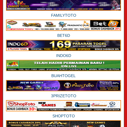
FAMILYTOTO
BET6D
INDO6D
BUAHTOGEL
3PRIZETOTO
SHOPTOTO