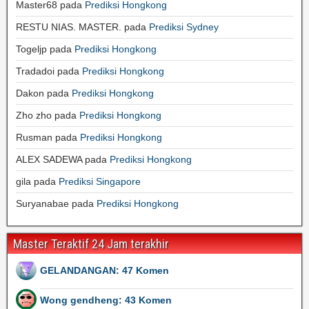
Master68
pada
Prediksi Hongkong
RESTU NIAS. MASTER.
pada
Prediksi Sydney
Togeljp
pada
Prediksi Hongkong
Tradadoi
pada
Prediksi Hongkong
Dakon
pada
Prediksi Hongkong
Zho zho
pada
Prediksi Hongkong
Rusman
pada
Prediksi Hongkong
ALEX SADEWA
pada
Prediksi Hongkong
gila
pada
Prediksi Singapore
Suryanabae
pada
Prediksi Hongkong
Master Teraktif 24 Jam terakhir
GELANDANGAN: 47 Komen
Wong gendheng: 43 Komen