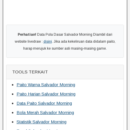
Perhatian!
Data Pola Dasar Salvador Morning Diambil dari
website livedraw :
disini
. Jika ada kekeliruan data didalam paito,
harap merujuk ke sumber asli masing-masing game.
TOOLS TERKAIT
Paito Warna Salvador Morning
Paito Harian Salvador Morning
Data Paito Salvador Morning
Bola Merah Salvador Morning
Statistik Salvador Morning