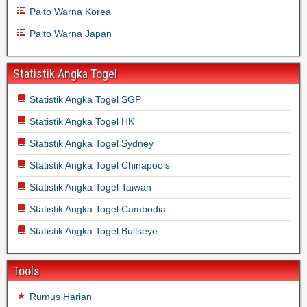
Paito Warna Korea
Paito Warna Japan
Statistik Angka Togel
Statistik Angka Togel SGP
Statistik Angka Togel HK
Statistik Angka Togel Sydney
Statistik Angka Togel Chinapools
Statistik Angka Togel Taiwan
Statistik Angka Togel Cambodia
Statistik Angka Togel Bullseye
Tools
Rumus Harian