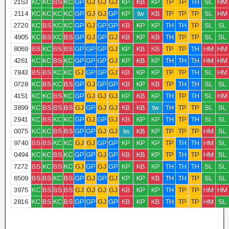
2153
KC
KC
BS
KC
GP
GJ
GJ
GJ
KP
KB
KP
TP
TP
TH
SL
HM
2114
KC
KC
KC
KC
GP
GJ
GJ
GP
KP
tw
KB
TP
TP
TP
SL
HM
2720
KC
BS
KC
KC
GP
GJ
GP
GP
KB
KP
KP
TH
TH
TP
SL
SL
4905
KC
BS
KC
BS
GP
GJ
GP
GJ
KB
KP
KB
TH
TP
TP
SL
SL
8069
BS
KC
BS
BS
GP
GP
GP
GJ
KP
KB
KB
TP
TP
TH
HM
HM
4261
KC
KC
BS
KC
GP
GP
GP
GJ
KP
KB
KP
TH
TH
TH
HM
HM
7843
BS
BS
KC
KC
GJ
GP
GP
GJ
KB
KP
KP
TP
TP
TH
SL
HM
0728
KC
BS
KC
BS
GP
GJ
GP
GP
KB
KP
KB
TP
TH
TH
SL
SL
4151
KC
KC
BS
KC
GP
GJ
GJ
GJ
KP
KB
KP
TH
TP
TH
SL
HM
3899
KC
BS
BS
BS
GJ
GP
GJ
GJ
KB
KB
tw
TH
TP
TP
SL
SL
2941
KC
BS
KC
KC
GP
GJ
GP
GJ
KB
KP
KP
TH
TP
TH
SL
SL
0075
KC
KC
BS
BS
GP
GP
GJ
GJ
tw
KB
KP
TP
TP
TP
HM
SL
9740
BS
BS
KC
KC
GJ
GJ
GP
GP
KP
KP
KP
TP
TH
TH
HM
SL
0494
KC
KC
BS
KC
GP
GP
GJ
GP
KB
KB
KP
TP
TH
TP
HM
SL
7272
BS
KC
BS
KC
GJ
GP
GJ
GP
KP
KB
KP
TH
TH
TH
SL
SL
6509
BS
BS
KC
BS
GP
GJ
GP
GJ
KP
KP
KB
TH
TH
TP
SL
SL
3975
KC
BS
BS
BS
GJ
GJ
GJ
GJ
KB
KP
KP
TH
TP
TP
HM
HM
2816
KC
BS
KC
BS
GP
GP
GJ
GP
KB
KP
KB
TH
TP
TP
HM
SL