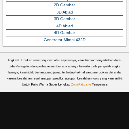
2D Gambar
3D Abjad
3D Gambar
4D Abjad
4D Gambar
Generator Mimpi 432D
AngkaNET bukan situs perjudian atau sejenisnya, kami hanya menyediakan data-
data Pertogelan dari perbagai sumber apa adanya beserta tools pengolah angka
lainnya, kami tidak bertanggung jawab terhadap hal-hal yang merugikan diri anda
karena kesalahan result maupun prediksi ataupun kesalahan tools yang kami miliki,
Untuk Paito Warna Super Lengkap
ZonaPaito.site
Tempatnya