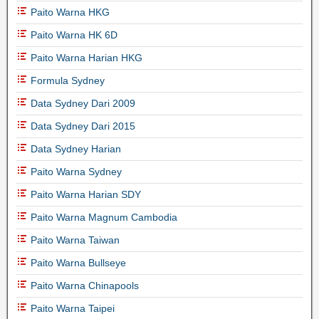
Paito Warna HKG
Paito Warna HK 6D
Paito Warna Harian HKG
Formula Sydney
Data Sydney Dari 2009
Data Sydney Dari 2015
Data Sydney Harian
Paito Warna Sydney
Paito Warna Harian SDY
Paito Warna Magnum Cambodia
Paito Warna Taiwan
Paito Warna Bullseye
Paito Warna Chinapools
Paito Warna Taipei