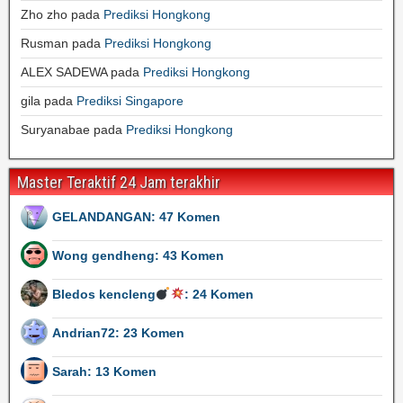
Zho zho
pada
Prediksi Hongkong
Rusman
pada
Prediksi Hongkong
ALEX SADEWA
pada
Prediksi Hongkong
gila
pada
Prediksi Singapore
Suryanabae
pada
Prediksi Hongkong
Master Teraktif 24 Jam terakhir
GELANDANGAN: 47 Komen
Wong gendheng: 43 Komen
Bledos kencleng
: 24 Komen
Andrian72: 23 Komen
Sarah: 13 Komen