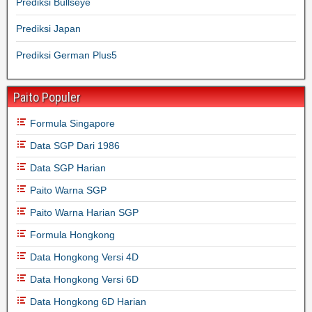
Prediksi Bullseye
Prediksi Japan
Prediksi German Plus5
Paito Populer
Formula Singapore
Data SGP Dari 1986
Data SGP Harian
Paito Warna SGP
Paito Warna Harian SGP
Formula Hongkong
Data Hongkong Versi 4D
Data Hongkong Versi 6D
Data Hongkong 6D Harian