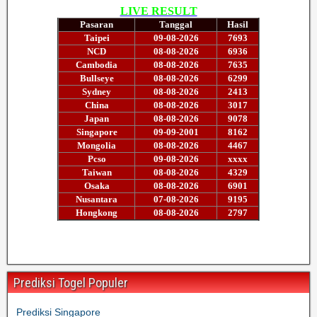
Prediksi Togel Populer
Prediksi Singapore