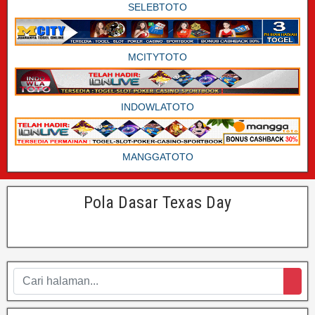
SELEBTOTO
MCITYTOTO
INDOWLATOTO
MANGGATOTO
Pola Dasar Texas Day