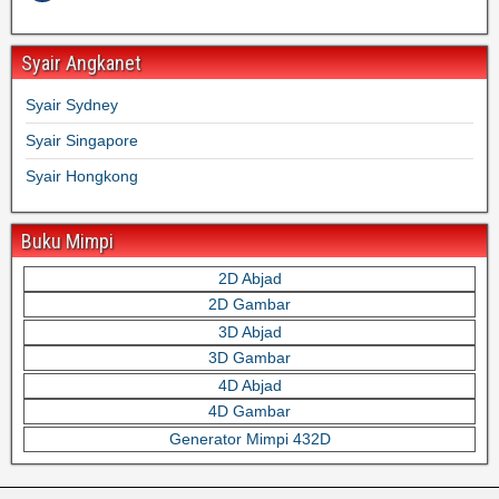
Syair Angkanet
Syair Sydney
Syair Singapore
Syair Hongkong
Buku Mimpi
2D Abjad
2D Gambar
3D Abjad
3D Gambar
4D Abjad
4D Gambar
Generator Mimpi 432D