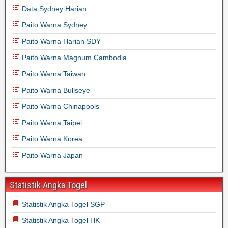
Data Sydney Harian
Paito Warna Sydney
Paito Warna Harian SDY
Paito Warna Magnum Cambodia
Paito Warna Taiwan
Paito Warna Bullseye
Paito Warna Chinapools
Paito Warna Taipei
Paito Warna Korea
Paito Warna Japan
Statistik Angka Togel
Statistik Angka Togel SGP
Statistik Angka Togel HK