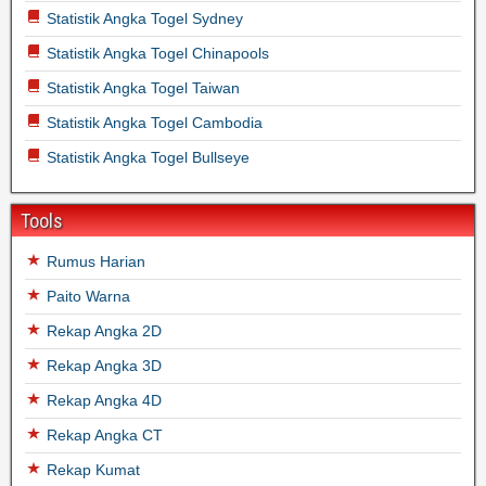
Statistik Angka Togel Sydney
Statistik Angka Togel Chinapools
Statistik Angka Togel Taiwan
Statistik Angka Togel Cambodia
Statistik Angka Togel Bullseye
Tools
Rumus Harian
Paito Warna
Rekap Angka 2D
Rekap Angka 3D
Rekap Angka 4D
Rekap Angka CT
Rekap Kumat