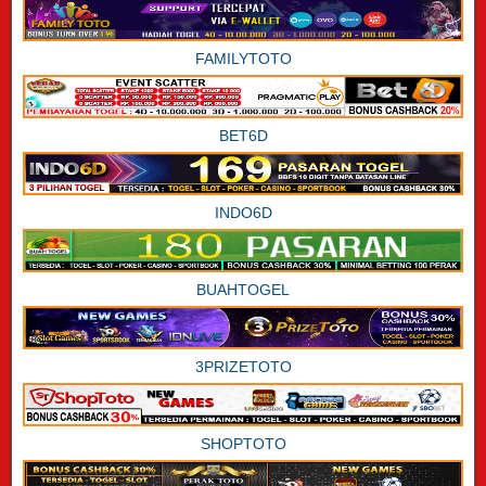
FAMILYTOTO
BET6D
INDO6D
BUAHTOGEL
3PRIZETOTO
SHOPTOTO