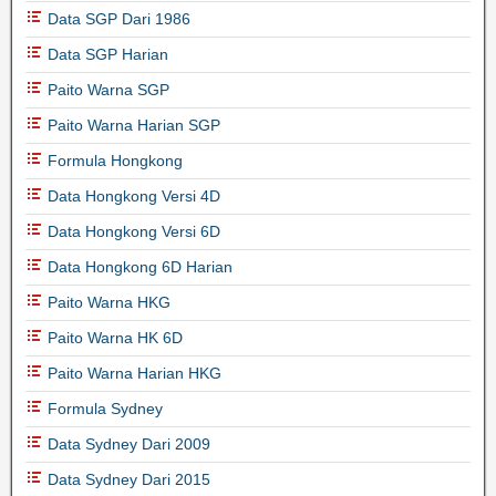
Data SGP Dari 1986
Data SGP Harian
Paito Warna SGP
Paito Warna Harian SGP
Formula Hongkong
Data Hongkong Versi 4D
Data Hongkong Versi 6D
Data Hongkong 6D Harian
Paito Warna HKG
Paito Warna HK 6D
Paito Warna Harian HKG
Formula Sydney
Data Sydney Dari 2009
Data Sydney Dari 2015