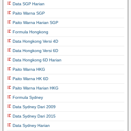
Data SGP Harian
Paito Warna SGP
Paito Warna Harian SGP
Formula Hongkong
Data Hongkong Versi 4D
Data Hongkong Versi 6D
Data Hongkong 6D Harian
Paito Warna HKG
Paito Warna HK 6D
Paito Warna Harian HKG
Formula Sydney
Data Sydney Dari 2009
Data Sydney Dari 2015
Data Sydney Harian