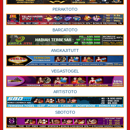
PERAKTOTO
BARCATOTO
ANGKAJITUTT
VEGASTOGEL
ARTISTOTO
SBOTOTO