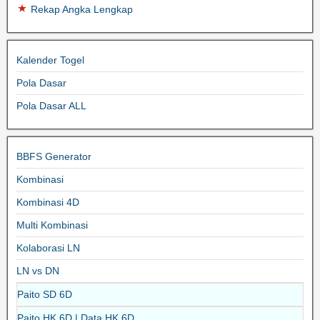
Rekap Angka Lengkap
Kalender Togel
Pola Dasar
Pola Dasar ALL
BBFS Generator
Kombinasi
Kombinasi 4D
Multi Kombinasi
Kolaborasi LN
LN vs DN
Paito SD 6D
Paito HK 6D | Data HK 6D