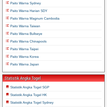
Paito Warna Sydney
Paito Warna Harian SDY
Paito Warna Magnum Cambodia
Paito Warna Taiwan
Paito Warna Bullseye
Paito Warna Chinapools
Paito Warna Taipei
Paito Warna Korea
Paito Warna Japan
Statistik Angka Togel
Statistik Angka Togel SGP
Statistik Angka Togel HK
Statistik Angka Togel Sydney