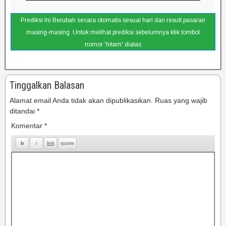
Prediksi Ini Berubah secara otomatis sesuai hari dan result pasaran
masing-masing. Untuk melihat prediksi sebelumnya klik tombol
nomor 'hitam' diatas
Tinggalkan Balasan
Alamat email Anda tidak akan dipublikasikan.
Ruas yang wajib
ditandai
*
Komentar
*