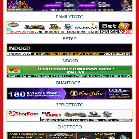
FAMILYTOTO
BET6D
INDO6D
BUAHTOGEL
3PRIZETOTO
SHOPTOTO