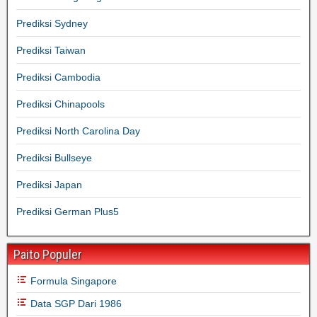
Prediksi Sydney
Prediksi Taiwan
Prediksi Cambodia
Prediksi Chinapools
Prediksi North Carolina Day
Prediksi Bullseye
Prediksi Japan
Prediksi German Plus5
Paito Populer
Formula Singapore
Data SGP Dari 1986