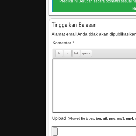
Prediksi Ini Berubah secara otomatis sesuai 
kl
Tinggalkan Balasan
Alamat email Anda tidak akan dipublikasikan
Komentar
*
Upload
(Allowed file types:
jpg, gif, png, mp3, mp4,