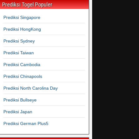
Prediksi Togel Populer
Prediksi Singapore
Prediksi HongKong
Prediksi Sydney
Prediksi Taiwan
Prediksi Cambodia
Prediksi Chinapools
Prediksi North Carolina Day
Prediksi Bullseye
Prediksi Japan
Prediksi German Plus5