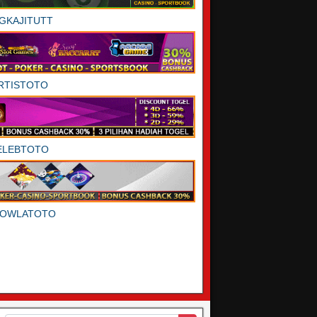
GKAJITUTT
RTISTOTO
ELEBTOTO
DOWLATOTO