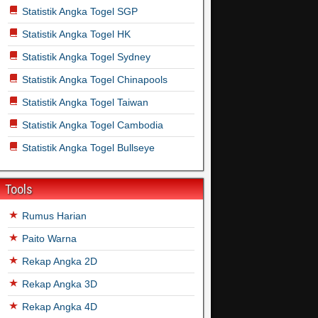
Statistik Angka Togel SGP
Statistik Angka Togel HK
Statistik Angka Togel Sydney
Statistik Angka Togel Chinapools
Statistik Angka Togel Taiwan
Statistik Angka Togel Cambodia
Statistik Angka Togel Bullseye
Tools
Rumus Harian
Paito Warna
Rekap Angka 2D
Rekap Angka 3D
Rekap Angka 4D