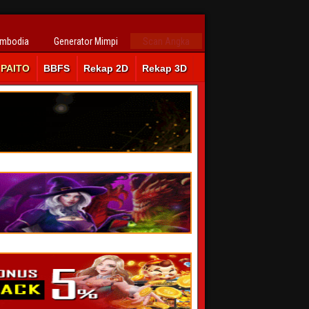
ambodia
Generator Mimpi
Scan Angka
PAITO
BBFS
Rekap 2D
Rekap 3D