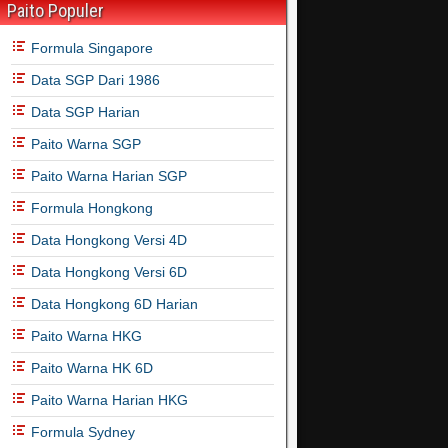
Paito Populer
Formula Singapore
Data SGP Dari 1986
Data SGP Harian
Paito Warna SGP
Paito Warna Harian SGP
Formula Hongkong
Data Hongkong Versi 4D
Data Hongkong Versi 6D
Data Hongkong 6D Harian
Paito Warna HKG
Paito Warna HK 6D
Paito Warna Harian HKG
Formula Sydney