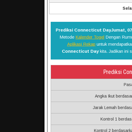
Sela
Prediksi Connecticut DayJumat, 07
Metode
Kalender Togel
Dengan Rumus
Aplikasi Rekap
untuk mendapatka
Connecticut Day
kita. Jadikan in
Prediksi Co
Pas
Angka Ikut berdasa
Jarak Lemah berdas
Kontrol 1 berda
Kontrol 2 berdasark