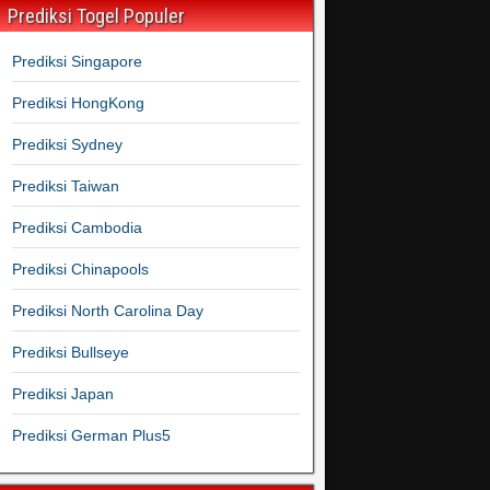
Prediksi Togel Populer
Prediksi Singapore
Prediksi HongKong
Prediksi Sydney
Prediksi Taiwan
Prediksi Cambodia
Prediksi Chinapools
Prediksi North Carolina Day
Prediksi Bullseye
Prediksi Japan
Prediksi German Plus5