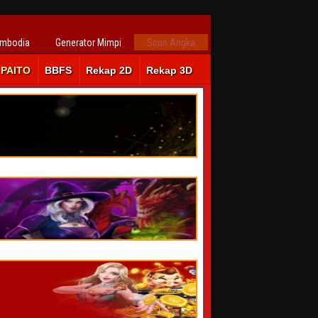
ambodia
Generator Mimpi
Scan Angka
PAITO
BBFS
Rekap 2D
Rekap 3D