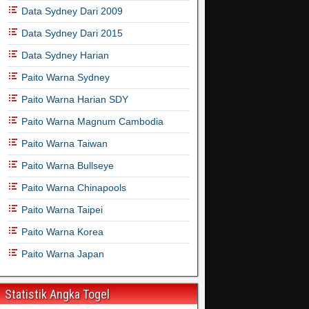
Data Sydney Dari 2009
Data Sydney Dari 2015
Data Sydney Harian
Paito Warna Sydney
Paito Warna Harian SDY
Paito Warna Magnum Cambodia
Paito Warna Taiwan
Paito Warna Bullseye
Paito Warna Chinapools
Paito Warna Taipei
Paito Warna Korea
Paito Warna Japan
Statistik Angka Togel