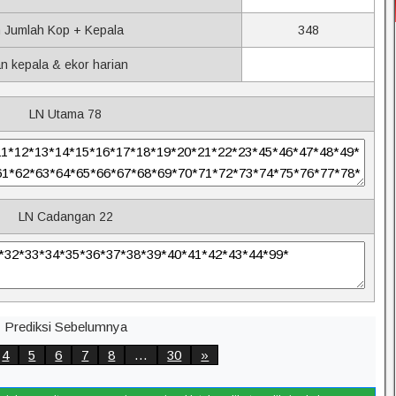
n Jumlah Kop + Kepala
348
n kepala & ekor harian
LN Utama 78
LN Cadangan 22
Prediksi Sebelumnya
4
5
6
7
8
…
30
»