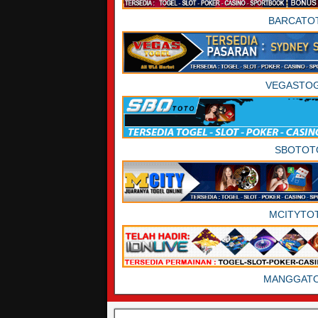
BARCATO
VEGASTO
SBOTOT
MCITYTO
MANGGAT