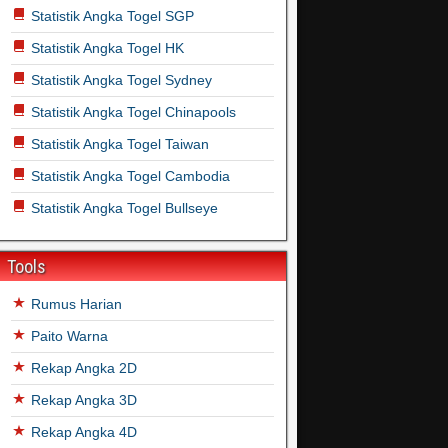
Statistik Angka Togel SGP
Statistik Angka Togel HK
Statistik Angka Togel Sydney
Statistik Angka Togel Chinapools
Statistik Angka Togel Taiwan
Statistik Angka Togel Cambodia
Statistik Angka Togel Bullseye
Tools
Rumus Harian
Paito Warna
Rekap Angka 2D
Rekap Angka 3D
Rekap Angka 4D