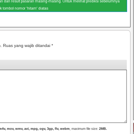
hari dan result pasaran masing-masing. Untuk melihat prediksi sebelumnya
ik tombol nomor 'hitam' diatas
.
Ruas yang wajib ditandai
*
 m4v, mov, wmv, avi, mpg, ogv, 3gp, flv, webm
, maximum file size:
2MB.