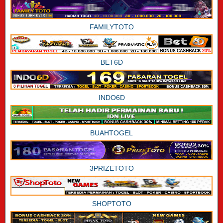
FAMILYTOTO
BET6D
INDO6D
BUAHTOGEL
3PRIZETOTO
SHOPTOTO