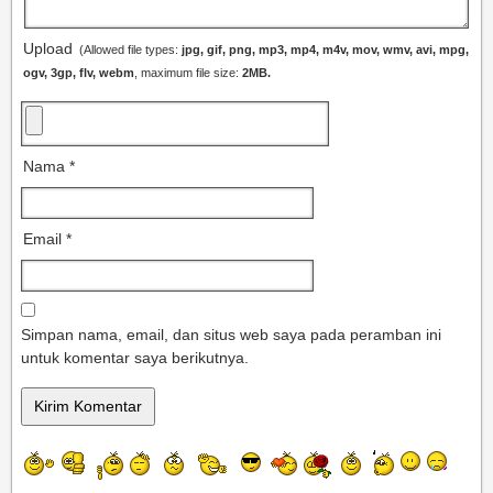
Upload
(Allowed file types:
jpg, gif, png, mp3, mp4, m4v, mov, wmv, avi, mpg,
ogv, 3gp, flv, webm
, maximum file size:
2MB.
Nama
*
Email
*
Simpan nama, email, dan situs web saya pada peramban ini
untuk komentar saya berikutnya.