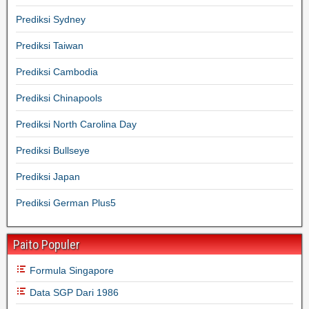
Prediksi Sydney
Prediksi Taiwan
Prediksi Cambodia
Prediksi Chinapools
Prediksi North Carolina Day
Prediksi Bullseye
Prediksi Japan
Prediksi German Plus5
Paito Populer
Formula Singapore
Data SGP Dari 1986