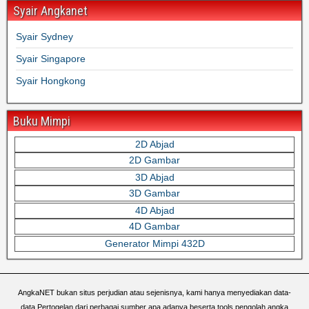
Syair Angkanet
Syair Sydney
Syair Singapore
Syair Hongkong
Buku Mimpi
2D Abjad
2D Gambar
3D Abjad
3D Gambar
4D Abjad
4D Gambar
Generator Mimpi 432D
AngkaNET bukan situs perjudian atau sejenisnya, kami hanya menyediakan data-
data Pertogelan dari perbagai sumber apa adanya beserta tools pengolah angka