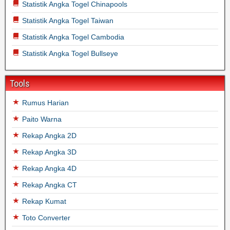
Statistik Angka Togel Chinapools
Statistik Angka Togel Taiwan
Statistik Angka Togel Cambodia
Statistik Angka Togel Bullseye
Tools
Rumus Harian
Paito Warna
Rekap Angka 2D
Rekap Angka 3D
Rekap Angka 4D
Rekap Angka CT
Rekap Kumat
Toto Converter