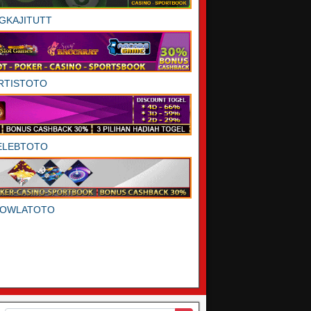
GKAJITUTT
RTISTOTO
ELEBTOTO
DOWLATOTO