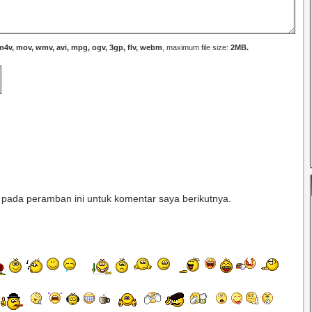
 m4v, mov, wmv, avi, mpg, ogv, 3gp, flv, webm
, maximum file size:
2MB.
 pada peramban ini untuk komentar saya berikutnya.