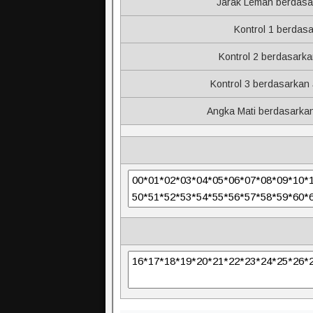
Jarak Lemah berdasa
Kontrol 1 berdas
Kontrol 2 berdasark
Kontrol 3 berdasarkan
Angka Mati berdasarkan