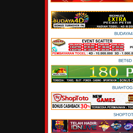
BUDAYA4
BET6D
BUAHTOG
SHOPTO