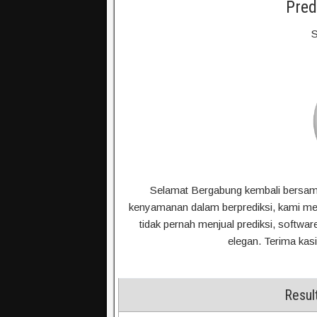
Pred
S
Selamat Bergabung kembali bersa
kenyamanan dalam berprediksi, kami me
tidak pernah menjual prediksi, softwar
elegan. Terima kas
Resul