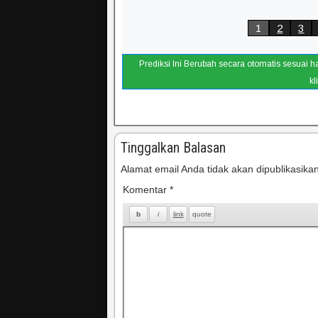
1
2
3
Prediksi Ini Berubah secara otomatis sesuai 
kl
Tinggalkan Balasan
Alamat email Anda tidak akan dipublikasikan
Komentar
*