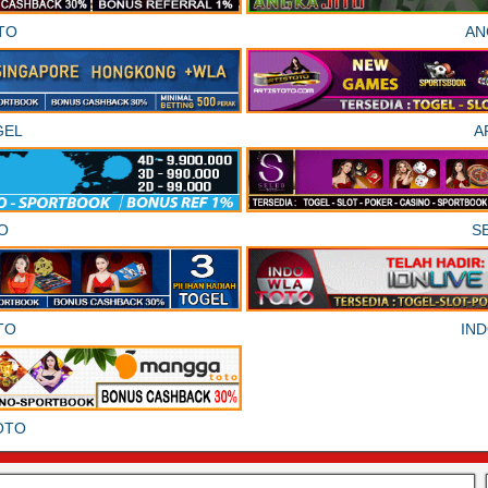
TO
AN
GEL
A
O
S
TO
IN
OTO