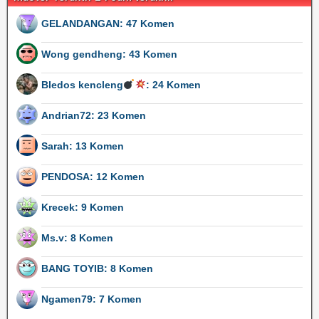
GELANDANGAN: 47 Komen
Wong gendheng: 43 Komen
Bledos kencleng
: 24 Komen
Andrian72: 23 Komen
Sarah: 13 Komen
PENDOSA: 12 Komen
Krecek: 9 Komen
Ms.v: 8 Komen
BANG TOYIB: 8 Komen
Ngamen79: 7 Komen