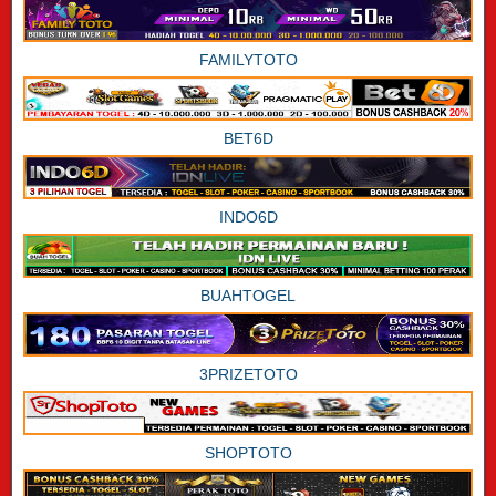
FAMILYTOTO
BET6D
INDO6D
BUAHTOGEL
3PRIZETOTO
SHOPTOTO