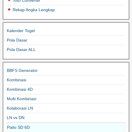
Toto Converter
Rekap Angka Lengkap
Kalender Togel
Pola Dasar
Pola Dasar ALL
BBFS Generator
Kombinasi
Kombinasi 4D
Multi Kombinasi
Kolaborasi LN
LN vs DN
Paito SD 6D