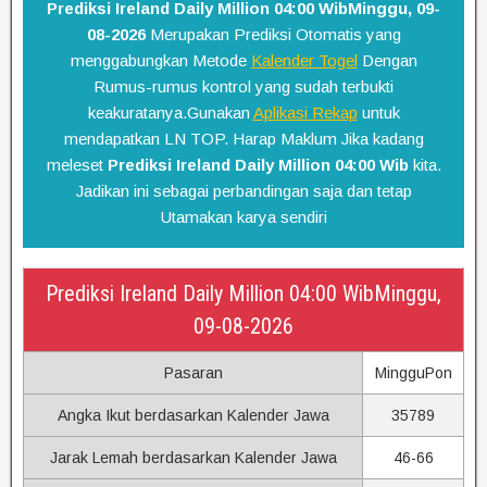
Prediksi Ireland Daily Million 04:00 WibMinggu, 09-
08-2026
Merupakan Prediksi Otomatis yang
menggabungkan Metode
Kalender Togel
Dengan
Rumus-rumus kontrol yang sudah terbukti
keakuratanya.Gunakan
Aplikasi Rekap
untuk
mendapatkan LN TOP. Harap Maklum Jika kadang
meleset
Prediksi Ireland Daily Million 04:00 Wib
kita.
Jadikan ini sebagai perbandingan saja dan tetap
Utamakan karya sendiri
Prediksi Ireland Daily Million 04:00 WibMinggu,
09-08-2026
Pasaran
MingguPon
Angka Ikut berdasarkan Kalender Jawa
35789
Jarak Lemah berdasarkan Kalender Jawa
46-66