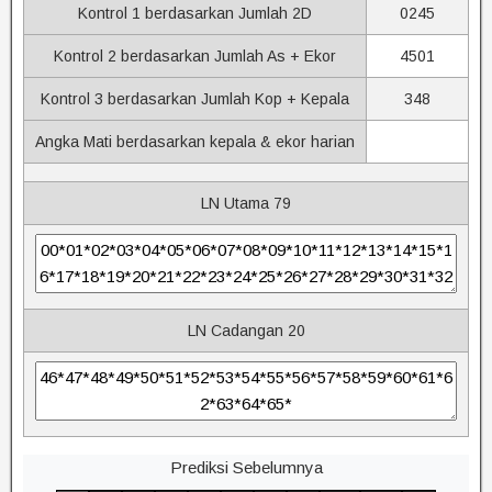
Kontrol 1 berdasarkan Jumlah 2D
0245
Kontrol 2 berdasarkan Jumlah As + Ekor
4501
Kontrol 3 berdasarkan Jumlah Kop + Kepala
348
Angka Mati berdasarkan kepala & ekor harian
LN Utama 79
LN Cadangan 20
Prediksi Sebelumnya