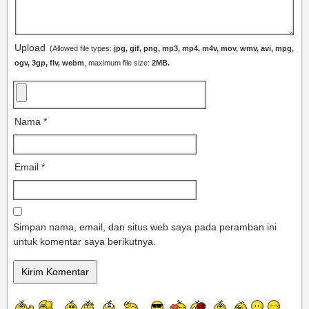
Upload
(Allowed file types:
jpg, gif, png, mp3, mp4, m4v, mov, wmv, avi, mpg,
ogv, 3gp, flv, webm
, maximum file size:
2MB.
Nama
*
Email
*
Simpan nama, email, dan situs web saya pada peramban ini
untuk komentar saya berikutnya.