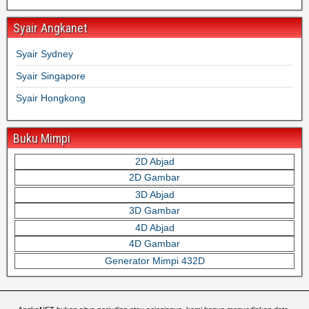
Syair Angkanet
Syair Sydney
Syair Singapore
Syair Hongkong
Buku Mimpi
2D Abjad
2D Gambar
3D Abjad
3D Gambar
4D Abjad
4D Gambar
Generator Mimpi 432D