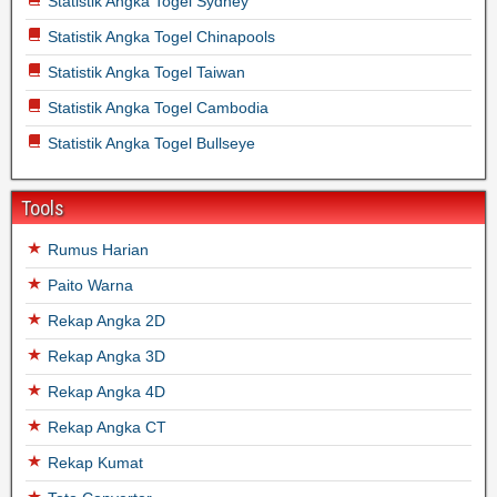
Statistik Angka Togel Sydney
Statistik Angka Togel Chinapools
Statistik Angka Togel Taiwan
Statistik Angka Togel Cambodia
Statistik Angka Togel Bullseye
Tools
Rumus Harian
Paito Warna
Rekap Angka 2D
Rekap Angka 3D
Rekap Angka 4D
Rekap Angka CT
Rekap Kumat