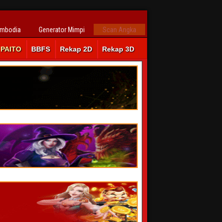
ambodia
Generator Mimpi
Scan Angka
PAITO
BBFS
Rekap 2D
Rekap 3D