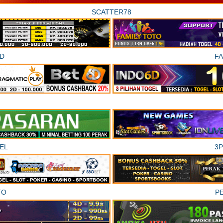
SCATTER78
D
F
EL
3
TO
P