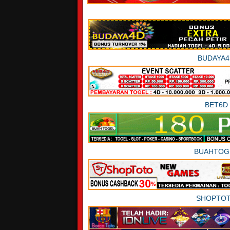
BUDAYA4
BET6D
BUAHTOG
SHOPTO