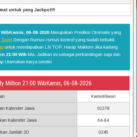
mat untuk yang Jackpot!!!
00 WibKamis, 06-08-2026
Merupakan Prediksi Otomatis yang
 Togel
Dengan Rumus-rumus kontrol yang sudah terbukti
ap
untuk mendapatkan LN TOP. Harap Maklum Jika kadang
lion 21:00 Wib
kita. Jadikan ini sebagai perbandingan saja dan
tap Utamakan karya sendiri
ily Million 21:00 WibKamis, 06-08-2026
an
KamisKliwon
kan Kalender Jawa
01378
kan Kalender Jawa
64-84
rkan Jumlah 2D
0245