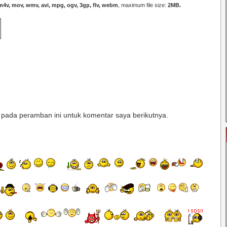
 m4v, mov, wmv, avi, mpg, ogv, 3gp, flv, webm
, maximum file size:
2MB.
 pada peramban ini untuk komentar saya berikutnya.