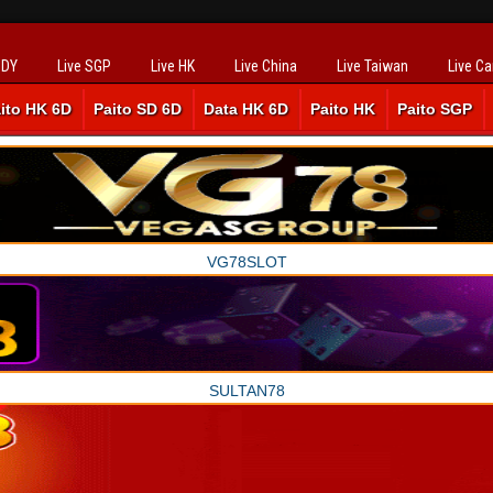
SDY
Live SGP
Live HK
Live China
Live Taiwan
Live C
ito HK 6D
Paito SD 6D
Data HK 6D
Paito HK
Paito SGP
VG78SLOT
SULTAN78