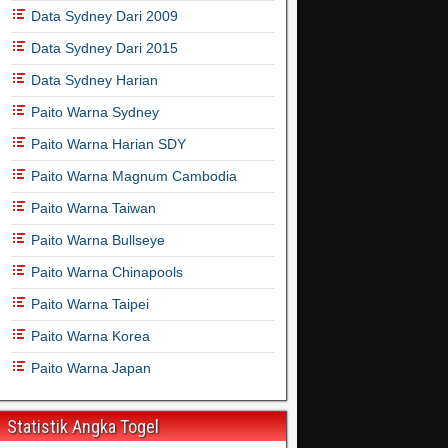
Data Sydney Dari 2009
Data Sydney Dari 2015
Data Sydney Harian
Paito Warna Sydney
Paito Warna Harian SDY
Paito Warna Magnum Cambodia
Paito Warna Taiwan
Paito Warna Bullseye
Paito Warna Chinapools
Paito Warna Taipei
Paito Warna Korea
Paito Warna Japan
Statistik Angka Togel