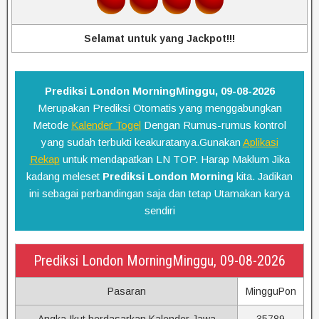
Selamat untuk yang Jackpot!!!
Prediksi London MorningMinggu, 09-08-2026
Merupakan Prediksi Otomatis yang menggabungkan
Metode
Kalender Togel
Dengan Rumus-rumus kontrol
yang sudah terbukti keakuratanya.Gunakan
Aplikasi
Rekap
untuk mendapatkan LN TOP. Harap Maklum Jika
kadang meleset
Prediksi London Morning
kita. Jadikan
ini sebagai perbandingan saja dan tetap Utamakan karya
sendiri
Prediksi London MorningMinggu, 09-08-2026
Pasaran
MingguPon
Angka Ikut berdasarkan Kalender Jawa
35789