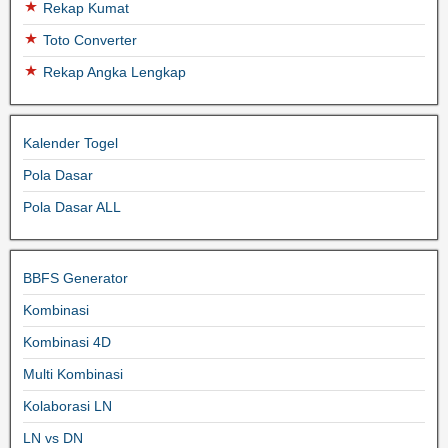
Rekap Kumat
Toto Converter
Rekap Angka Lengkap
Kalender Togel
Pola Dasar
Pola Dasar ALL
BBFS Generator
Kombinasi
Kombinasi 4D
Multi Kombinasi
Kolaborasi LN
LN vs DN