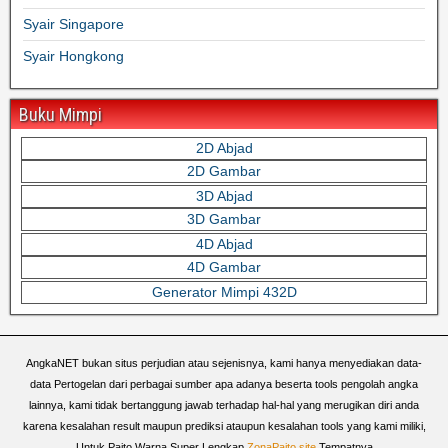
Syair Singapore
Syair Hongkong
Buku Mimpi
2D Abjad
2D Gambar
3D Abjad
3D Gambar
4D Abjad
4D Gambar
Generator Mimpi 432D
AngkaNET bukan situs perjudian atau sejenisnya, kami hanya menyediakan data-
data Pertogelan dari perbagai sumber apa adanya beserta tools pengolah angka
lainnya, kami tidak bertanggung jawab terhadap hal-hal yang merugikan diri anda
karena kesalahan result maupun prediksi ataupun kesalahan tools yang kami miliki,
Untuk Paito Warna Super Lengkap
ZonaPaito.site
Tempatnya