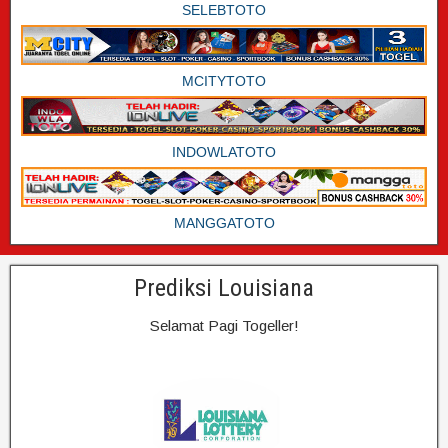
SELEBTOTO
MCITYTOTO
INDOWLATOTO
MANGGATOTO
Prediksi Louisiana
Selamat Pagi Togeller!