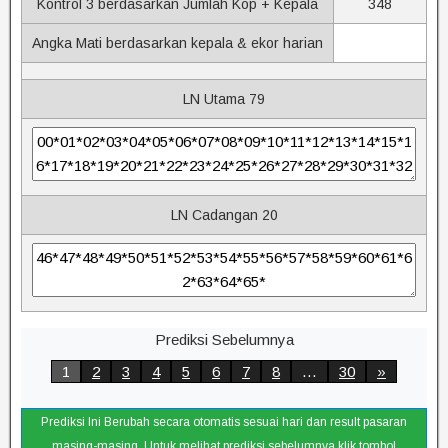
Kontrol 3 berdasarkan Jumlah Kop + Kepala
348
Angka Mati berdasarkan kepala & ekor harian
LN Utama 79
LN Cadangan 20
Prediksi Sebelumnya
1
2
3
4
5
6
7
8
…
30
»
Prediksi Ini Berubah secara otomatis sesuai hari dan result pasaran
masing-masing. Untuk melihat prediksi sebelumnya klik tombol