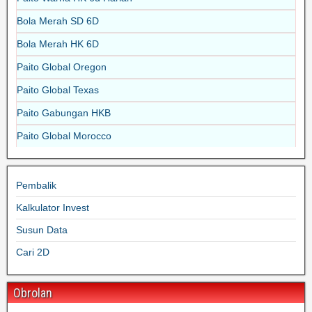
Bola Merah SD 6D
Bola Merah HK 6D
Paito Global Oregon
Paito Global Texas
Paito Gabungan HKB
Paito Global Morocco
Pembalik
Kalkulator Invest
Susun Data
Cari 2D
Obrolan