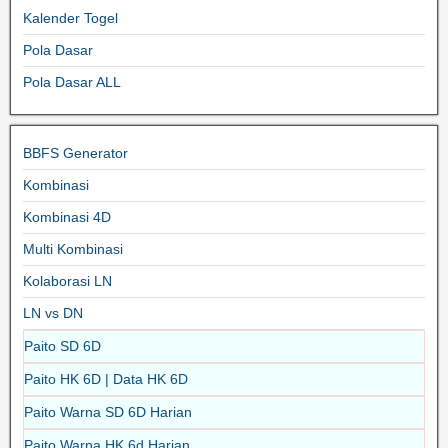
Kalender Togel
Pola Dasar
Pola Dasar ALL
BBFS Generator
Kombinasi
Kombinasi 4D
Multi Kombinasi
Kolaborasi LN
LN vs DN
Paito SD 6D
Paito HK 6D | Data HK 6D
Paito Warna SD 6D Harian
Paito Warna HK 6d Harian