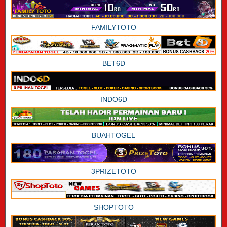
FAMILYTOTO
BET6D
INDO6D
BUAHTOGEL
3PRIZETOTO
SHOPTOTO