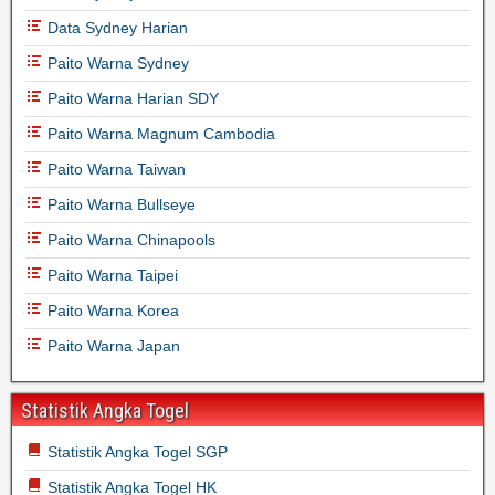
Data Sydney Harian
Paito Warna Sydney
Paito Warna Harian SDY
Paito Warna Magnum Cambodia
Paito Warna Taiwan
Paito Warna Bullseye
Paito Warna Chinapools
Paito Warna Taipei
Paito Warna Korea
Paito Warna Japan
Statistik Angka Togel
Statistik Angka Togel SGP
Statistik Angka Togel HK