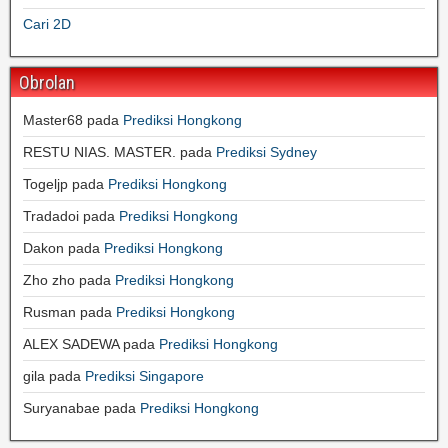
Cari 2D
Obrolan
Master68
pada
Prediksi Hongkong
RESTU NIAS. MASTER.
pada
Prediksi Sydney
Togeljp
pada
Prediksi Hongkong
Tradadoi
pada
Prediksi Hongkong
Dakon
pada
Prediksi Hongkong
Zho zho
pada
Prediksi Hongkong
Rusman
pada
Prediksi Hongkong
ALEX SADEWA
pada
Prediksi Hongkong
gila
pada
Prediksi Singapore
Suryanabae
pada
Prediksi Hongkong