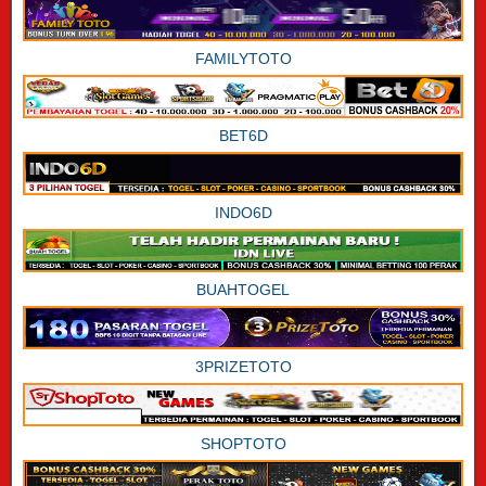
FAMILYTOTO
BET6D
INDO6D
BUAHTOGEL
3PRIZETOTO
SHOPTOTO