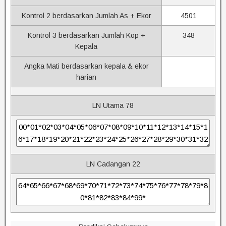
Kontrol 2 berdasarkan Jumlah As + Ekor
4501
Kontrol 3 berdasarkan Jumlah Kop +
348
Kepala
Angka Mati berdasarkan kepala & ekor
harian
LN Utama 78
LN Cadangan 22