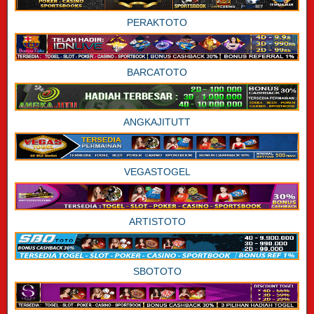
PERAKTOTO
BARCATOTO
ANGKAJITUTT
VEGASTOGEL
ARTISTOTO
SBOTOTO