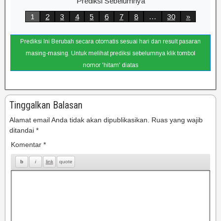
Prediksi Sebelumnya
1
2
3
4
5
6
7
8
…
30
»
Prediksi Ini Berubah secara otomatis sesuai hari dan result pasaran
masing-masing. Untuk melihat prediksi sebelumnya klik tombol
nomor 'hitam' diatas
Tinggalkan Balasan
Alamat email Anda tidak akan dipublikasikan.
Ruas yang wajib
ditandai
*
Komentar
*