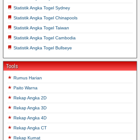
Statistik Angka Togel Sydney
Statistik Angka Togel Chinapools
Statistik Angka Togel Taiwan
Statistik Angka Togel Cambodia
Statistik Angka Togel Bullseye
Tools
Rumus Harian
Paito Warna
Rekap Angka 2D
Rekap Angka 3D
Rekap Angka 4D
Rekap Angka CT
Rekap Kumat