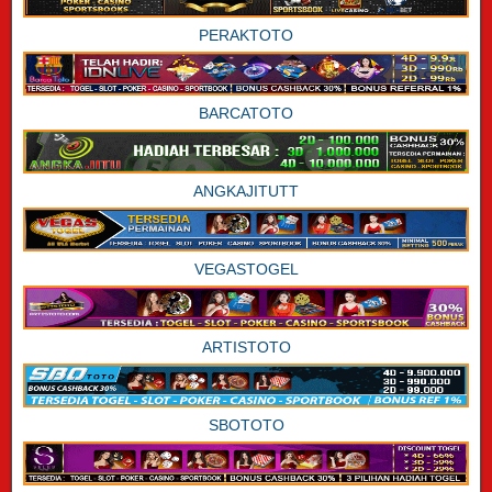
PERAKTOTO
BARCATOTO
ANGKAJITUTT
VEGASTOGEL
ARTISTOTO
SBOTOTO