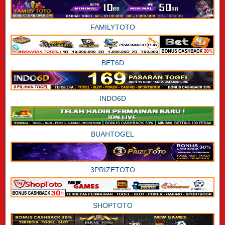
FAMILYTOTO
BET6D
INDO6D
BUAHTOGEL
3PRIZETOTO
SHOPTOTO