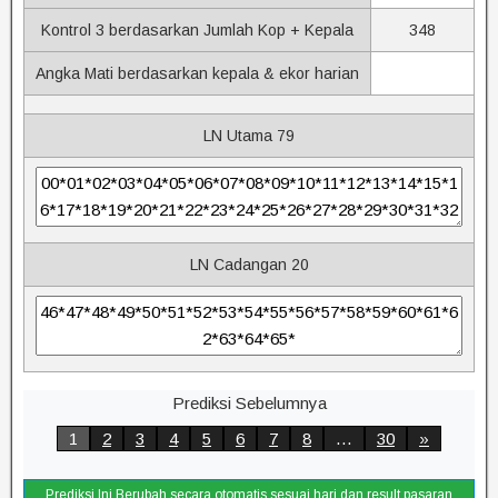
Kontrol 3 berdasarkan Jumlah Kop + Kepala
348
Angka Mati berdasarkan kepala & ekor harian
LN Utama 79
LN Cadangan 20
Prediksi Sebelumnya
1
2
3
4
5
6
7
8
…
30
»
Prediksi Ini Berubah secara otomatis sesuai hari dan result pasaran