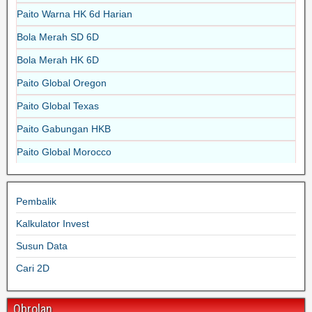
Paito Warna HK 6d Harian
Bola Merah SD 6D
Bola Merah HK 6D
Paito Global Oregon
Paito Global Texas
Paito Gabungan HKB
Paito Global Morocco
Pembalik
Kalkulator Invest
Susun Data
Cari 2D
Obrolan