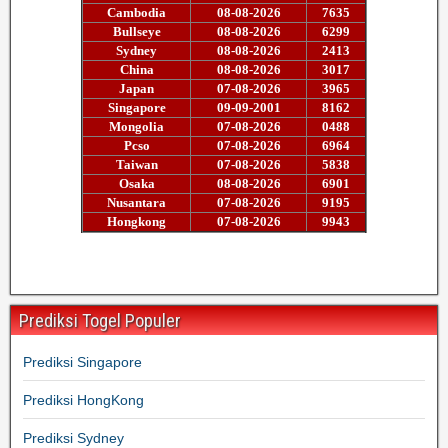
Prediksi Togel Populer
Prediksi Singapore
Prediksi HongKong
Prediksi Sydney