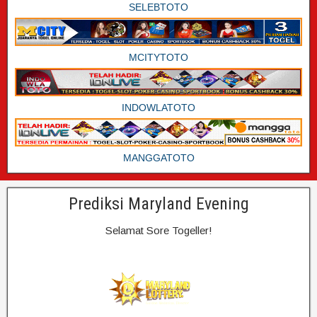
SELEBTOTO
MCITYTOTO
INDOWLATOTO
MANGGATOTO
Prediksi Maryland Evening
Selamat Sore Togeller!