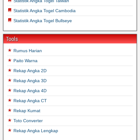
Statistik Angka Togel Taiwan
Statistik Angka Togel Cambodia
Statistik Angka Togel Bullseye
Tools
Rumus Harian
Paito Warna
Rekap Angka 2D
Rekap Angka 3D
Rekap Angka 4D
Rekap Angka CT
Rekap Kumat
Toto Converter
Rekap Angka Lengkap