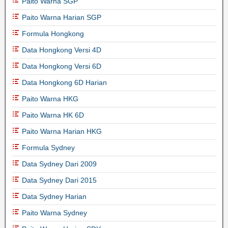
Paito Warna SGP
Paito Warna Harian SGP
Formula Hongkong
Data Hongkong Versi 4D
Data Hongkong Versi 6D
Data Hongkong 6D Harian
Paito Warna HKG
Paito Warna HK 6D
Paito Warna Harian HKG
Formula Sydney
Data Sydney Dari 2009
Data Sydney Dari 2015
Data Sydney Harian
Paito Warna Sydney