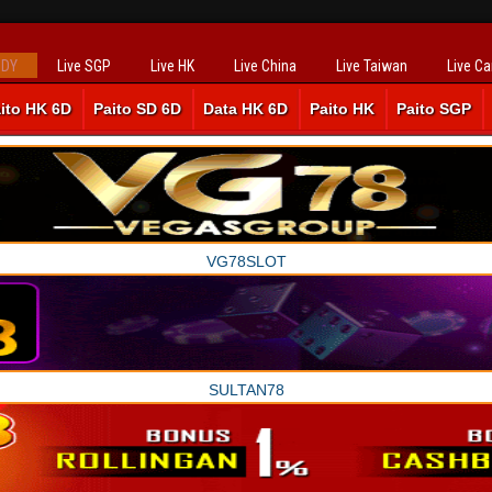
SDY
Live SGP
Live HK
Live China
Live Taiwan
Live C
ito HK 6D
Paito SD 6D
Data HK 6D
Paito HK
Paito SGP
VG78SLOT
SULTAN78