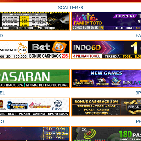
SCATTER78
D
F
EL
3
TO
P