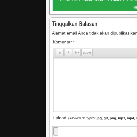
Prediksi Ini Berubah secara otomatis sesuai 
kl
Tinggalkan Balasan
Alamat email Anda tidak akan dipublikasikan
Komentar
*
Upload
(Allowed file types:
jpg, gif, png, mp3, mp4,