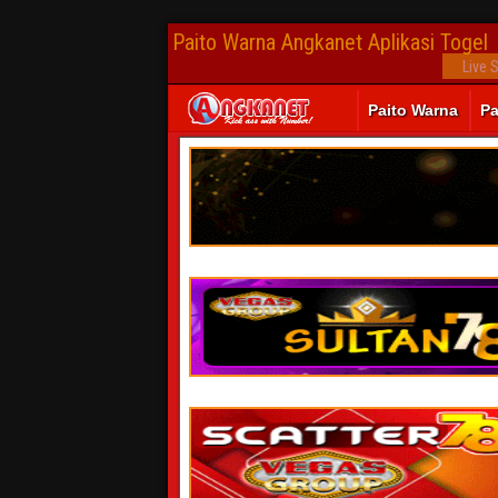
Paito Warna Angkanet Aplikasi Togel
Live 
Paito Warna
Pa