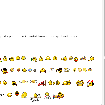
 pada peramban ini untuk komentar saya berikutnya.