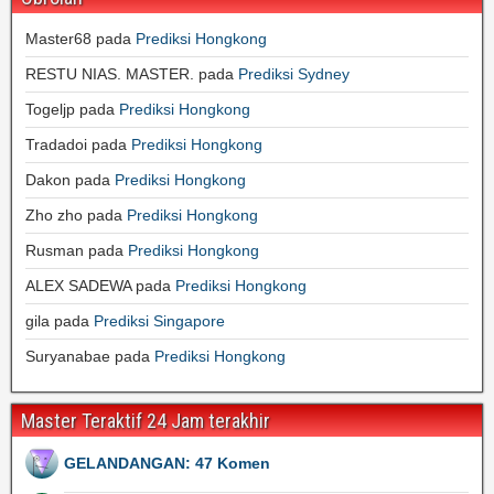
Master68
pada
Prediksi Hongkong
RESTU NIAS. MASTER.
pada
Prediksi Sydney
Togeljp
pada
Prediksi Hongkong
Tradadoi
pada
Prediksi Hongkong
Dakon
pada
Prediksi Hongkong
Zho zho
pada
Prediksi Hongkong
Rusman
pada
Prediksi Hongkong
ALEX SADEWA
pada
Prediksi Hongkong
gila
pada
Prediksi Singapore
Suryanabae
pada
Prediksi Hongkong
Master Teraktif 24 Jam terakhir
GELANDANGAN: 47 Komen