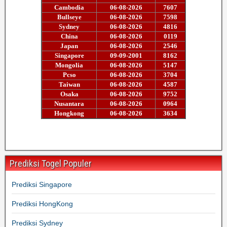
Prediksi Togel Populer
Prediksi Singapore
Prediksi HongKong
Prediksi Sydney