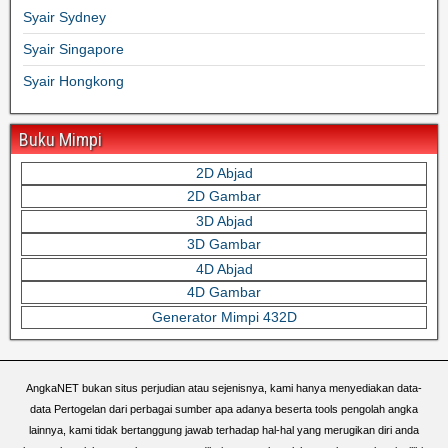
Syair Sydney
Syair Singapore
Syair Hongkong
Buku Mimpi
2D Abjad
2D Gambar
3D Abjad
3D Gambar
4D Abjad
4D Gambar
Generator Mimpi 432D
AngkaNET bukan situs perjudian atau sejenisnya, kami hanya menyediakan data-
data Pertogelan dari perbagai sumber apa adanya beserta tools pengolah angka
lainnya, kami tidak bertanggung jawab terhadap hal-hal yang merugikan diri anda