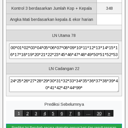
Kontrol 3 berdasarkan Jumlah Kop + Kepala
348
Angka Mati berdasarkan kepala & ekor harian
LN Utama 78
LN Cadangan 22
Prediksi Sebelumnya
1
2
3
4
5
6
7
8
…
30
»
Prediksi Ini Berubah secara otomatis sesuai hari dan result pasaran