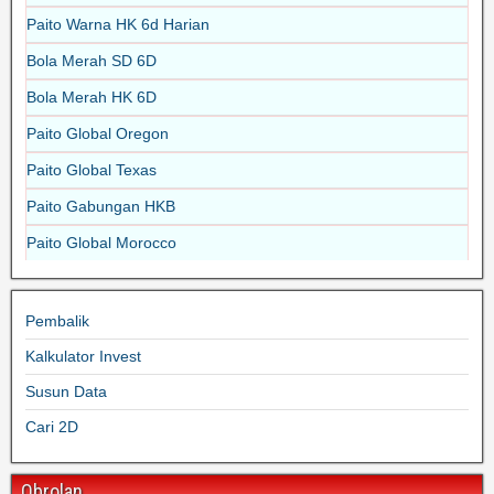
Paito Warna HK 6d Harian
Bola Merah SD 6D
Bola Merah HK 6D
Paito Global Oregon
Paito Global Texas
Paito Gabungan HKB
Paito Global Morocco
Pembalik
Kalkulator Invest
Susun Data
Cari 2D
Obrolan