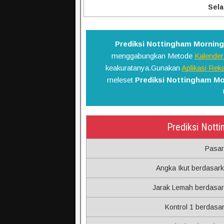
Sela
Prediksi Nottingham Morning
menggabungkan Metode
Kalender
keakuratanya.Gunakan
Aplikasi Rek
meleset
Prediksi Nottingham M
Prediksi Nott
Pasa
Angka Ikut berdasar
Jarak Lemah berdasar
Kontrol 1 berdasa