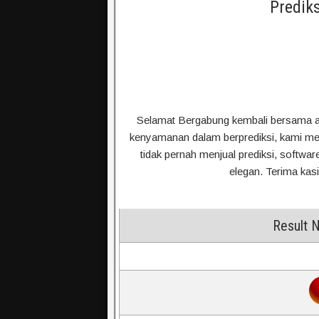
Predik
Selamat Bergabung kembali bersama 
kenyamanan dalam berprediksi, kami me
tidak pernah menjual prediksi, softwar
elegan. Terima kas
Result 