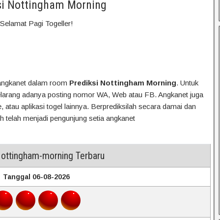
si Nottingham Morning
Selamat Pagi Togeller!
angkanet dalam room
Prediksi Nottingham Morning
. Untuk
larang adanya posting nomor WA, Web atau FB. Angkanet juga
e, atau aplikasi togel lainnya. Berprediksilah secara damai dan
ih telah menjadi pengunjung setia angkanet
Nottingham-morning Terbaru
Tanggal 06-08-2026