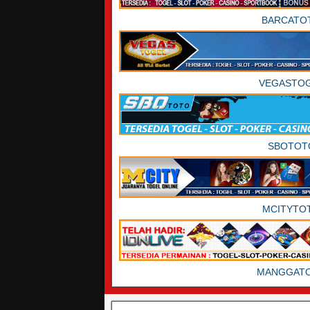
BARCATO
VEGASTO
SBOTOT
MCITYTO
MANGGAT