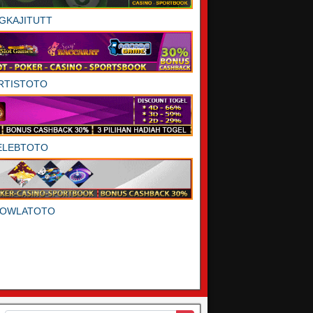
GKAJITUTT
RTISTOTO
ELEBTOTO
DOWLATOTO