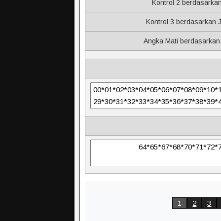
Kontrol 2 berdasarka
Kontrol 3 berdasarkan 
Angka Mati berdasarkan 
1
2
3