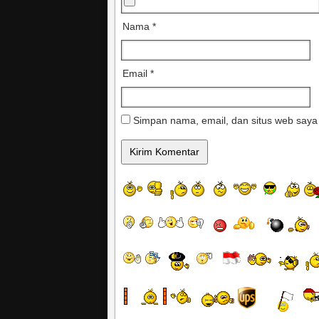
Nama
*
Email
*
Simpan nama, email, dan situs web saya