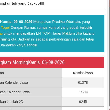
mat untuk yang Jackpot!!!
Kamis, 06-08-2026
Merupakan Prediksi Otomatis yang
 Togel
Dengan Rumus-rumus kontrol yang sudah terbukti
ap
untuk mendapatkan LN TOP. Harap Maklum Jika kadang
orning
kita. Jadikan ini sebagai perbandingan saja dan tetap
Utamakan karya sendiri
ingham MorningKamis, 06-08-2026
ran
KamisKliwon
kan Kalender Jawa
01378
kan Kalender Jawa
64-84
rkan Jumlah 2D
0245