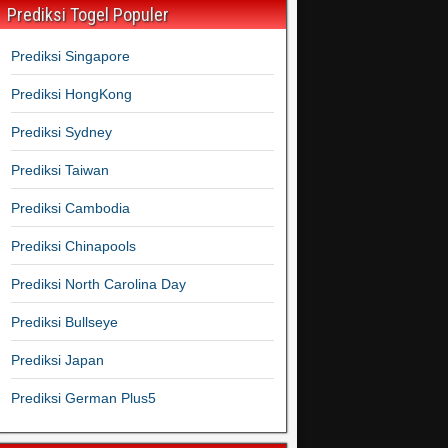
Prediksi Togel Populer
Prediksi Singapore
Prediksi HongKong
Prediksi Sydney
Prediksi Taiwan
Prediksi Cambodia
Prediksi Chinapools
Prediksi North Carolina Day
Prediksi Bullseye
Prediksi Japan
Prediksi German Plus5