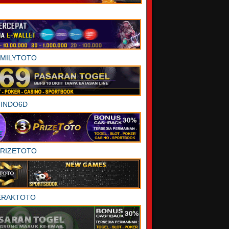
AMILYTOTO
INDO6D
PRIZETOTO
ERAKTOTO