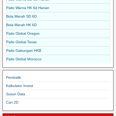
Paito Warna HK 6d Harian
Bola Merah SD 6D
Bola Merah HK 6D
Paito Global Oregon
Paito Global Texas
Paito Gabungan HKB
Paito Global Morocco
Pembalik
Kalkulator Invest
Susun Data
Cari 2D