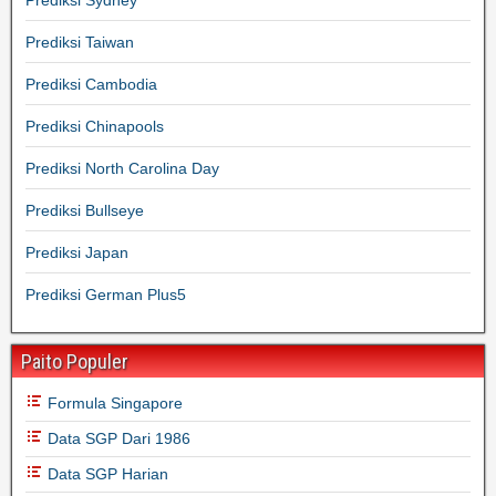
Prediksi Taiwan
Prediksi Cambodia
Prediksi Chinapools
Prediksi North Carolina Day
Prediksi Bullseye
Prediksi Japan
Prediksi German Plus5
Paito Populer
Formula Singapore
Data SGP Dari 1986
Data SGP Harian