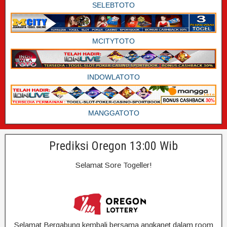
SELEBTOTO
MCITYTOTO
INDOWLATOTO
MANGGATOTO
Prediksi Oregon 13:00 Wib
Selamat Sore Togeller!
Selamat Bergabung kembali bersama angkanet dalam room