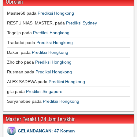
Obrolan
Master68
pada
Prediksi Hongkong
RESTU NIAS. MASTER.
pada
Prediksi Sydney
Togeljp
pada
Prediksi Hongkong
Tradadoi
pada
Prediksi Hongkong
Dakon
pada
Prediksi Hongkong
Zho zho
pada
Prediksi Hongkong
Rusman
pada
Prediksi Hongkong
ALEX SADEWA
pada
Prediksi Hongkong
gila
pada
Prediksi Singapore
Suryanabae
pada
Prediksi Hongkong
Master Teraktif 24 Jam terakhir
GELANDANGAN: 47 Komen