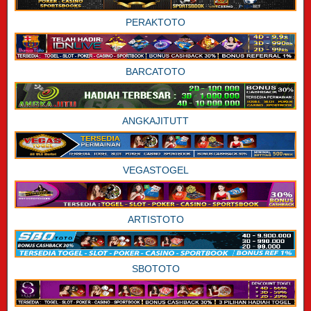
PERAKTOTO
BARCATOTO
ANGKAJITUTT
VEGASTOGEL
ARTISTOTO
SBOTOTO