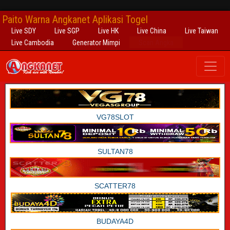
Paito Warna Angkanet Aplikasi Togel
Live SDY
Live SGP
Live HK
Live China
Live Taiwan
Live Cambodia
Generator Mimpi
Scan Angka
VG78SLOT
SULTAN78
SCATTER78
BUDAYA4D