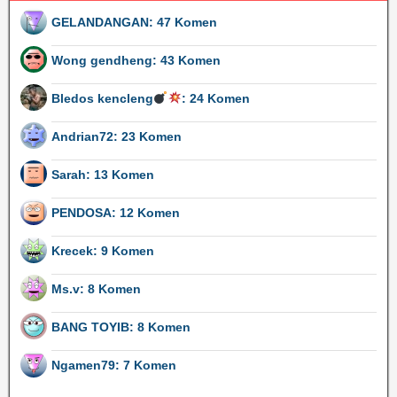
GELANDANGAN: 47 Komen
Wong gendheng: 43 Komen
Bledos kencleng
: 24 Komen
Andrian72: 23 Komen
Sarah: 13 Komen
PENDOSA: 12 Komen
Krecek: 9 Komen
Ms.v: 8 Komen
BANG TOYIB: 8 Komen
Ngamen79: 7 Komen