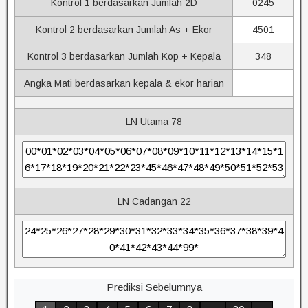
Kontrol 1 berdasarkan Jumlah 2D
0245
Kontrol 2 berdasarkan Jumlah As + Ekor
4501
Kontrol 3 berdasarkan Jumlah Kop + Kepala
348
Angka Mati berdasarkan kepala & ekor harian
LN Utama 78
LN Cadangan 22
Prediksi Sebelumnya