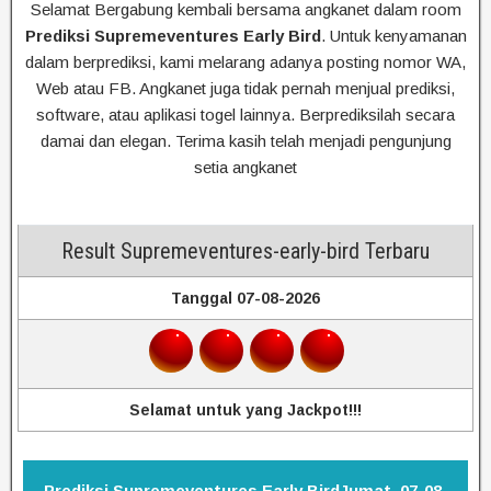
Selamat Bergabung kembali bersama angkanet dalam room
Prediksi Supremeventures Early Bird
. Untuk kenyamanan
dalam berprediksi, kami melarang adanya posting nomor WA,
Web atau FB. Angkanet juga tidak pernah menjual prediksi,
software, atau aplikasi togel lainnya. Berprediksilah secara
damai dan elegan. Terima kasih telah menjadi pengunjung
setia angkanet
Result Supremeventures-early-bird Terbaru
Tanggal 07-08-2026
Selamat untuk yang Jackpot!!!
Prediksi Supremeventures Early BirdJumat, 07-08-