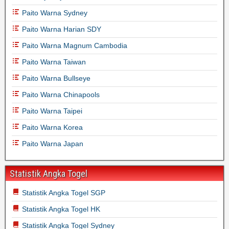
Paito Warna Sydney
Paito Warna Harian SDY
Paito Warna Magnum Cambodia
Paito Warna Taiwan
Paito Warna Bullseye
Paito Warna Chinapools
Paito Warna Taipei
Paito Warna Korea
Paito Warna Japan
Statistik Angka Togel
Statistik Angka Togel SGP
Statistik Angka Togel HK
Statistik Angka Togel Sydney