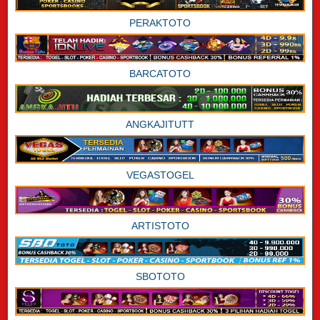
PERAKTOTO
BARCATOTO
ANGKAJITUTT
VEGASTOGEL
ARTISTOTO
SBOTOTO