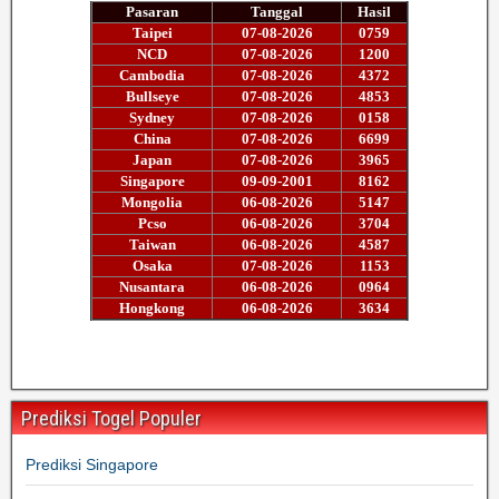
Prediksi Togel Populer
Prediksi Singapore