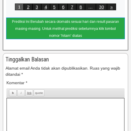
1
2
3
4
5
6
7
8
…
30
»
Prediksi Ini Berubah secara otomatis sesuai hari dan result pasaran
masing-masing. Untuk melihat prediksi sebelumnya klik tombol
nomor 'hitam' diatas
Tinggalkan Balasan
Alamat email Anda tidak akan dipublikasikan.
Ruas yang wajib
ditandai
*
Komentar
*