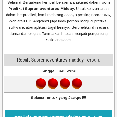
Selamat Bergabung kembali bersama angkanet dalam room
Prediksi Supremeventures Midday
. Untuk kenyamanan
dalam berprediksi, kami melarang adanya posting nomor WA,
Web atau FB. Angkanet juga tidak pernah menjual prediksi,
software, atau aplikasi togel lainnya. Berprediksilah secara
damai dan elegan. Terima kasih telah menjadi pengunjung
setia angkanet
Result Supremeventures-midday Terbaru
Tanggal 09-08-2026
Selamat untuk yang Jackpot!!!
Prediksi Supremeventures MiddaySenin, 10-08-