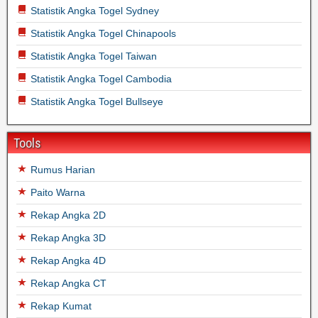
Statistik Angka Togel Sydney
Statistik Angka Togel Chinapools
Statistik Angka Togel Taiwan
Statistik Angka Togel Cambodia
Statistik Angka Togel Bullseye
Tools
Rumus Harian
Paito Warna
Rekap Angka 2D
Rekap Angka 3D
Rekap Angka 4D
Rekap Angka CT
Rekap Kumat