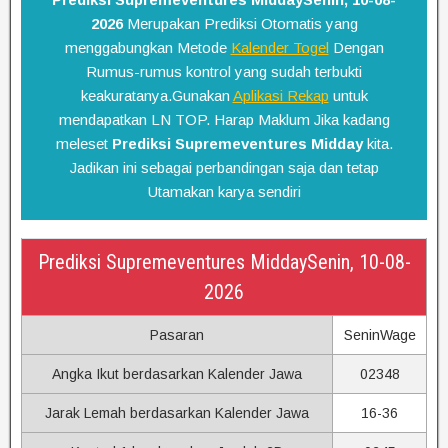
2026
Merupakan Prediksi Otomatis yang
menggabungkan Metode
Kalender Togel
Dengan
Rumus-rumus kontrol yang sudah terbukti
keakuratanya.Gunakan
Aplikasi Rekap
untuk
mendapatkan LN TOP. Harap Maklum Jika kadang
meleset
Prediksi Supremeventures Midday
kita.
Jadikan ini sebagai perbandingan saja dan tetap
Utamakan karya sendiri
Prediksi Supremeventures MiddaySenin, 10-08-
2026
Pasaran
SeninWage
Angka Ikut berdasarkan Kalender Jawa
02348
Jarak Lemah berdasarkan Kalender Jawa
16-36