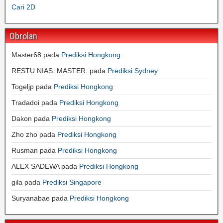
Cari 2D
Obrolan
Master68
pada
Prediksi Hongkong
RESTU NIAS. MASTER.
pada
Prediksi Sydney
Togeljp
pada
Prediksi Hongkong
Tradadoi
pada
Prediksi Hongkong
Dakon
pada
Prediksi Hongkong
Zho zho
pada
Prediksi Hongkong
Rusman
pada
Prediksi Hongkong
ALEX SADEWA
pada
Prediksi Hongkong
gila
pada
Prediksi Singapore
Suryanabae
pada
Prediksi Hongkong