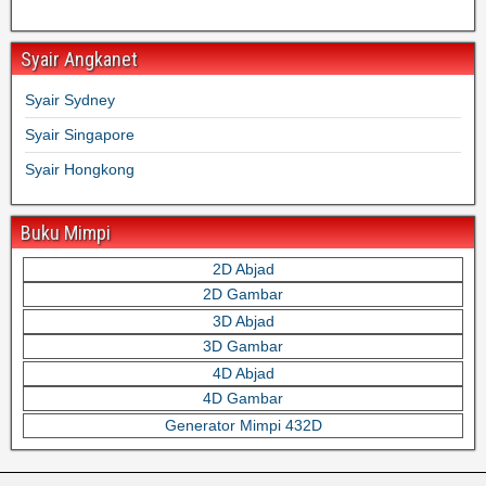
Syair Angkanet
Syair Sydney
Syair Singapore
Syair Hongkong
Buku Mimpi
2D Abjad
2D Gambar
3D Abjad
3D Gambar
4D Abjad
4D Gambar
Generator Mimpi 432D