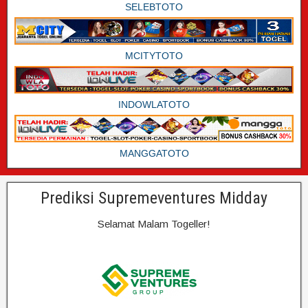
SELEBTOTO
MCITYTOTO
INDOWLATOTO
MANGGATOTO
Prediksi Supremeventures Midday
Selamat Malam Togeller!