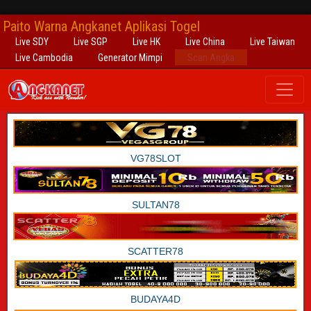
Paito Warna Angkanet Aplikasi Togel
Live SDY
Live SGP
Live HK
Live China
Live Taiwan
Live Cambodia
Generator Mimpi
Scan Angka
VG78SLOT
SULTAN78
SCATTER78
BUDAYA4D