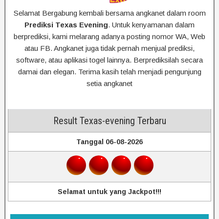
Selamat Bergabung kembali bersama angkanet dalam room
Prediksi Texas Evening
. Untuk kenyamanan dalam
berprediksi, kami melarang adanya posting nomor WA, Web
atau FB. Angkanet juga tidak pernah menjual prediksi,
software, atau aplikasi togel lainnya. Berprediksilah secara
damai dan elegan. Terima kasih telah menjadi pengunjung
setia angkanet
Result Texas-evening Terbaru
Tanggal 06-08-2026
Selamat untuk yang Jackpot!!!