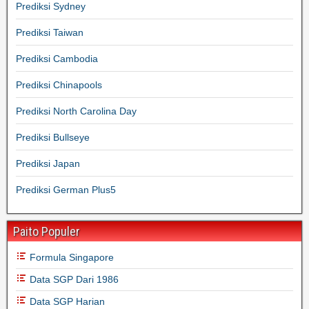
Prediksi Sydney
Prediksi Taiwan
Prediksi Cambodia
Prediksi Chinapools
Prediksi North Carolina Day
Prediksi Bullseye
Prediksi Japan
Prediksi German Plus5
Paito Populer
Formula Singapore
Data SGP Dari 1986
Data SGP Harian