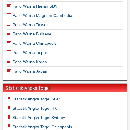
Paito Warna Harian SDY
Paito Warna Magnum Cambodia
Paito Warna Taiwan
Paito Warna Bullseye
Paito Warna Chinapools
Paito Warna Taipei
Paito Warna Korea
Paito Warna Japan
Statistik Angka Togel
Statistik Angka Togel SGP
Statistik Angka Togel HK
Statistik Angka Togel Sydney
Statistik Angka Togel Chinapools