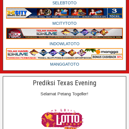
SELEBTOTO
MCITYTOTO
INDOWLATOTO
MANGGATOTO
Prediksi Texas Evening
Selamat Petang Togeller!