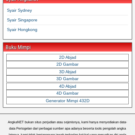
Syair Sydney
Syair Singapore
Syair Hongkong
Buku Mimpi
2D Abjad
2D Gambar
3D Abjad
3D Gambar
4D Abjad
4D Gambar
Generator Mimpi 432D
AngkaNET bukan situs perjudian atau sejenisnya, kami hanya menyediakan data-
data Pertogelan dari perbagai sumber apa adanya beserta tools pengolah angka
lainnya, kami tidak bertanggung jawab terhadap hal-hal yang merugikan diri anda