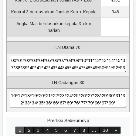
Kontrol 2 berdasarkan Jumlah As + Ekor
4501
Kontrol 3 berdasarkan Jumlah Kop + Kepala
348
Angka Mati berdasarkan kepala & ekor
harian
LN Utama 70
LN Cadangan 30
Prediksi Sebelumnya
1
2
3
4
5
6
7
8
…
30
»