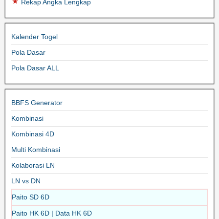
Rekap Angka Lengkap
Kalender Togel
Pola Dasar
Pola Dasar ALL
BBFS Generator
Kombinasi
Kombinasi 4D
Multi Kombinasi
Kolaborasi LN
LN vs DN
Paito SD 6D
Paito HK 6D | Data HK 6D