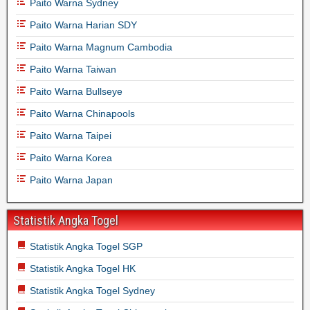
Paito Warna Sydney
Paito Warna Harian SDY
Paito Warna Magnum Cambodia
Paito Warna Taiwan
Paito Warna Bullseye
Paito Warna Chinapools
Paito Warna Taipei
Paito Warna Korea
Paito Warna Japan
Statistik Angka Togel
Statistik Angka Togel SGP
Statistik Angka Togel HK
Statistik Angka Togel Sydney