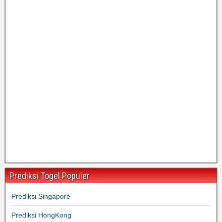
Prediksi Togel Populer
Prediksi Singapore
Prediksi HongKong