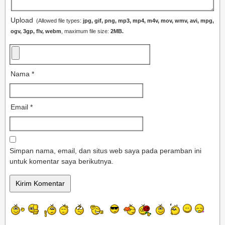
Upload
(Allowed file types:
jpg, gif, png, mp3, mp4, m4v, mov, wmv, avi, mpg,
ogv, 3gp, flv, webm
, maximum file size:
2MB.
Nama
*
Email
*
Simpan nama, email, dan situs web saya pada peramban ini
untuk komentar saya berikutnya.