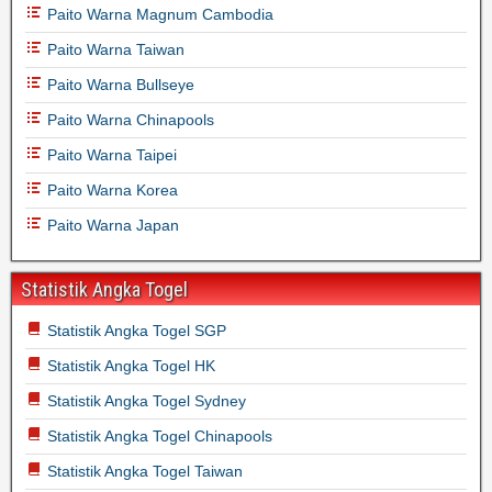
Paito Warna Magnum Cambodia
Paito Warna Taiwan
Paito Warna Bullseye
Paito Warna Chinapools
Paito Warna Taipei
Paito Warna Korea
Paito Warna Japan
Statistik Angka Togel
Statistik Angka Togel SGP
Statistik Angka Togel HK
Statistik Angka Togel Sydney
Statistik Angka Togel Chinapools
Statistik Angka Togel Taiwan