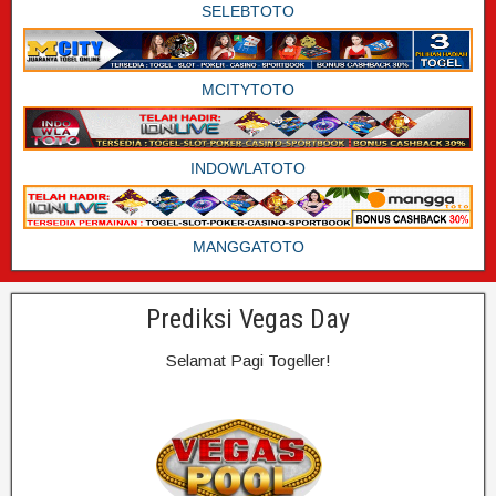
SELEBTOTO
MCITYTOTO
INDOWLATOTO
MANGGATOTO
Prediksi Vegas Day
Selamat Pagi Togeller!