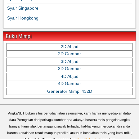
Syair Singapore
Syair Hongkong
Buku Mimpi
2D Abjad
2D Gambar
3D Abjad
3D Gambar
4D Abjad
4D Gambar
Generator Mimpi 432D
AngkaNET bukan situs perjudian atau sejenisnya, kami hanya menyediakan data-
data Pertogelan dari perbagai sumber apa adanya beserta tools pengolah angka
lainnya, kami tidak bertanggung jawab terhadap hal-hal yang merugikan diri anda
karena kesalahan result maupun prediksi ataupun kesalahan tools yang kami miliki,