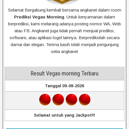
Selamat Bergabung kembali bersama angkanet dalam room
Prediksi Vegas Morning
. Untuk kenyamanan dalam
berprediksi, kami melarang adanya posting nomor WA, Web
atau FB. Angkanet juga tidak pernah menjual prediksi,
software, atau aplikasi togel lainnya. Berprediksilah secara
damai dan elegan. Terima kasih telah menjadi pengunjung
setia angkanet
Result Vegas-morning Terbaru
Tanggal 09-08-2026
Selamat untuk yang Jackpot!!!