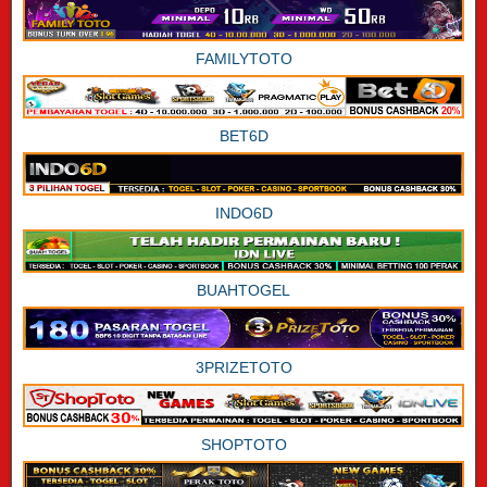
FAMILYTOTO
BET6D
INDO6D
BUAHTOGEL
3PRIZETOTO
SHOPTOTO