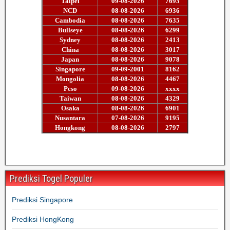
Prediksi Togel Populer
Prediksi Singapore
Prediksi HongKong