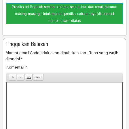
Prediksi Ini Berubah secara otomatis sesuai hari dan result pasaran
masing-masing. Untuk melihat prediksi sebelumnya klik tombol
nomor 'hitam' diatas
Tinggalkan Balasan
Alamat email Anda tidak akan dipublikasikan.
Ruas yang wajib
ditandai
*
Komentar
*