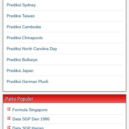
Prediksi Sydney
Prediksi Taiwan
Prediksi Cambodia
Prediksi Chinapools
Prediksi North Carolina Day
Prediksi Bullseye
Prediksi Japan
Prediksi German Plus5
Paito Populer
Formula Singapore
Data SGP Dari 1986
Data SGP Harian