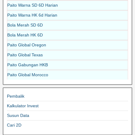
Paito Warna SD 6D Harian
Paito Warna HK 6d Harian
Bola Merah SD 6D
Bola Merah HK 6D
Paito Global Oregon
Paito Global Texas
Paito Gabungan HKB
Paito Global Morocco
Pembalik
Kalkulator Invest
Susun Data
Cari 2D