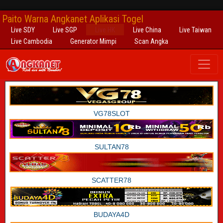
Paito Warna Angkanet Aplikasi Togel
Live SDY
Live SGP
Live HK
Live China
Live Taiwan
Live Cambodia
Generator Mimpi
Scan Angka
VG78SLOT
SULTAN78
SCATTER78
BUDAYA4D