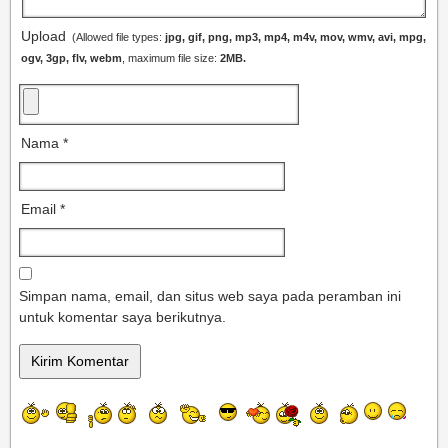
Upload
(Allowed file types:
jpg, gif, png, mp3, mp4, m4v, mov, wmv, avi, mpg,
ogv, 3gp, flv, webm
, maximum file size:
2MB.
Nama
*
Email
*
Simpan nama, email, dan situs web saya pada peramban ini
untuk komentar saya berikutnya.