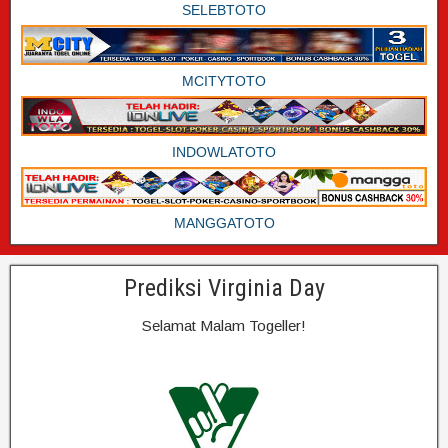
SELEBTOTO
MCITYTOTO
INDOWLATOTO
MANGGATOTO
Prediksi Virginia Day
Selamat Malam Togeller!