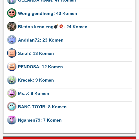
Wong gendheng: 43 Komen
Bledos kencleng
: 24 Komen
Andrian72: 23 Komen
Sarah: 13 Komen
PENDOSA: 12 Komen
Krecek: 9 Komen
Ms.v: 8 Komen
BANG TOYIB: 8 Komen
Ngamen79: 7 Komen