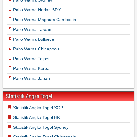
Paito Warna Harian SDY
Paito Warna Magnum Cambodia
Paito Warna Taiwan
Paito Warna Bullseye
Paito Warna Chinapools
Paito Warna Taipei
Paito Warna Korea
Paito Warna Japan
Statistik Angka Togel
Statistik Angka Togel SGP
Statistik Angka Togel HK
Statistik Angka Togel Sydney
Statistik Angka Togel Chinapools