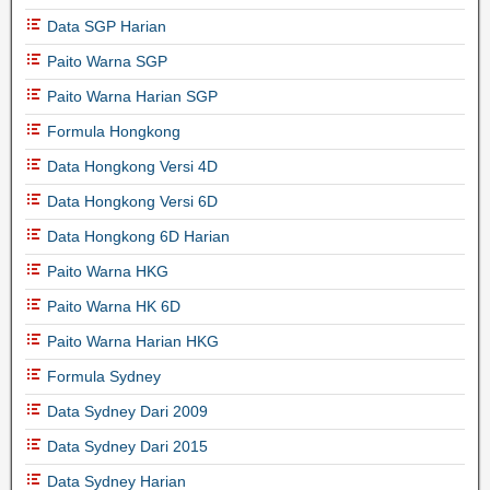
Data SGP Harian
Paito Warna SGP
Paito Warna Harian SGP
Formula Hongkong
Data Hongkong Versi 4D
Data Hongkong Versi 6D
Data Hongkong 6D Harian
Paito Warna HKG
Paito Warna HK 6D
Paito Warna Harian HKG
Formula Sydney
Data Sydney Dari 2009
Data Sydney Dari 2015
Data Sydney Harian