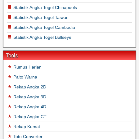
Statistik Angka Togel Chinapools
Statistik Angka Togel Taiwan
Statistik Angka Togel Cambodia
Statistik Angka Togel Bullseye
Tools
Rumus Harian
Paito Warna
Rekap Angka 2D
Rekap Angka 3D
Rekap Angka 4D
Rekap Angka CT
Rekap Kumat
Toto Converter