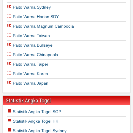
Paito Warna Sydney
Paito Warna Harian SDY
Paito Warna Magnum Cambodia
Paito Warna Taiwan
Paito Warna Bullseye
Paito Warna Chinapools
Paito Warna Taipei
Paito Warna Korea
Paito Warna Japan
Statistik Angka Togel
Statistik Angka Togel SGP
Statistik Angka Togel HK
Statistik Angka Togel Sydney