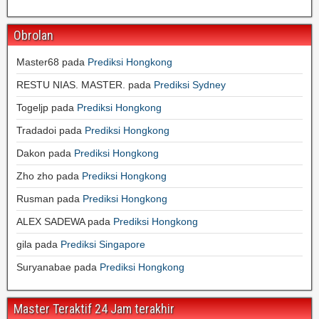
Obrolan
Master68
pada
Prediksi Hongkong
RESTU NIAS. MASTER.
pada
Prediksi Sydney
Togeljp
pada
Prediksi Hongkong
Tradadoi
pada
Prediksi Hongkong
Dakon
pada
Prediksi Hongkong
Zho zho
pada
Prediksi Hongkong
Rusman
pada
Prediksi Hongkong
ALEX SADEWA
pada
Prediksi Hongkong
gila
pada
Prediksi Singapore
Suryanabae
pada
Prediksi Hongkong
Master Teraktif 24 Jam terakhir