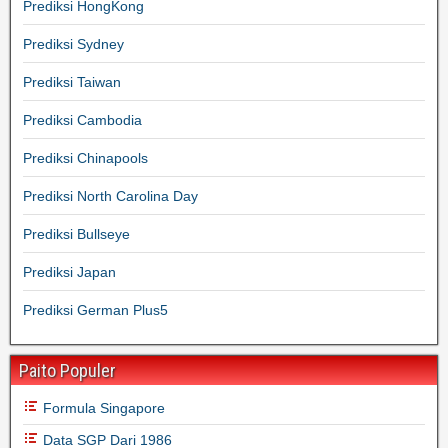
Prediksi HongKong
Prediksi Sydney
Prediksi Taiwan
Prediksi Cambodia
Prediksi Chinapools
Prediksi North Carolina Day
Prediksi Bullseye
Prediksi Japan
Prediksi German Plus5
Paito Populer
Formula Singapore
Data SGP Dari 1986