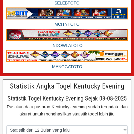
SELEBTOTO
MCITYTOTO
INDOWLATOTO
MANGGATOTO
Statistik Angka Togel Kentucky Evening
Statistik Togel Kentucky Evening Sejak 08-08-2025
Pastikan data pasaran Kentucky-evening sudah terupdate dan
akurat untuk menghasilkan statistik togel lebih jitu