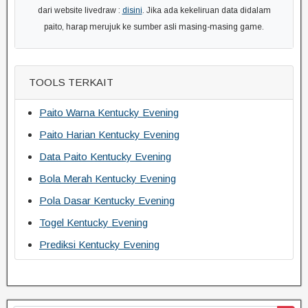
dari website livedraw :
disini
. Jika ada kekeliruan data didalam
paito, harap merujuk ke sumber asli masing-masing game.
TOOLS TERKAIT
Paito Warna Kentucky Evening
Paito Harian Kentucky Evening
Data Paito Kentucky Evening
Bola Merah Kentucky Evening
Pola Dasar Kentucky Evening
Togel Kentucky Evening
Prediksi Kentucky Evening