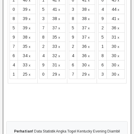
2
40
1
42
0
41
0
45
x
x
x
x
0
39
5
41
3
38
4
44
x
x
x
x
8
39
3
38
8
38
9
41
x
x
x
x
5
39
7
37
5
37
2
36
x
x
x
x
9
38
8
35
9
37
5
31
x
x
x
x
7
35
2
33
2
36
1
30
x
x
x
x
6
34
4
32
4
36
8
30
x
x
x
x
4
33
9
31
6
30
6
30
x
x
x
x
1
25
0
29
7
29
3
30
x
x
x
x
Perhatian!
Data Statistik Angka Togel Kentucky Evening Diambil