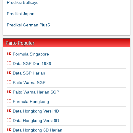
Prediksi Bullseye
Prediksi Japan
Prediksi German Plus5
Paito Populer
Formula Singapore
Data SGP Dari 1986
Data SGP Harian
Paito Warna SGP
Paito Warna Harian SGP
Formula Hongkong
Data Hongkong Versi 4D
Data Hongkong Versi 6D
Data Hongkong 6D Harian