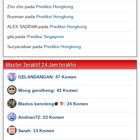
Zho zho
pada
Prediksi Hongkong
Rusman
pada
Prediksi Hongkong
ALEX SADEWA
pada
Prediksi Hongkong
gila
pada
Prediksi Singapore
Suryanabae
pada
Prediksi Hongkong
Master Teraktif 24 Jam terakhir
GELANDANGAN: 47 Komen
Wong gendheng: 43 Komen
Bledos kencleng
: 24 Komen
Andrian72: 23 Komen
Sarah: 13 Komen