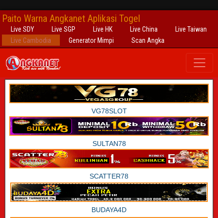
Paito Warna Angkanet Aplikasi Togel
Live SDY
Live SGP
Live HK
Live China
Live Taiwan
Live Cambodia
Generator Mimpi
Scan Angka
VG78SLOT
SULTAN78
SCATTER78
BUDAYA4D