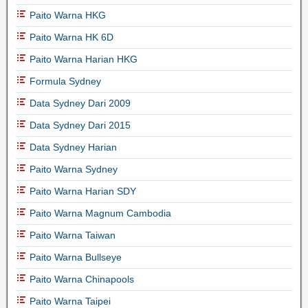
Paito Warna HKG
Paito Warna HK 6D
Paito Warna Harian HKG
Formula Sydney
Data Sydney Dari 2009
Data Sydney Dari 2015
Data Sydney Harian
Paito Warna Sydney
Paito Warna Harian SDY
Paito Warna Magnum Cambodia
Paito Warna Taiwan
Paito Warna Bullseye
Paito Warna Chinapools
Paito Warna Taipei