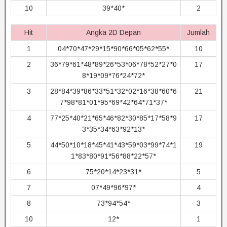
10
39*40*
2
Hit
Angka 2D Depan
Jumlah
1
04*70*47*29*15*90*66*05*62*55*
10
2
36*79*61*48*89*26*53*06*78*52*27*0
17
8*19*09*76*24*72*
3
28*84*39*86*33*51*32*02*16*38*60*6
21
7*98*81*01*95*69*42*64*71*37*
4
77*25*40*21*65*46*82*30*85*17*58*9
17
3*35*34*63*92*13*
5
44*50*10*18*45*41*43*59*03*99*74*1
19
1*83*80*91*56*88*22*57*
6
75*20*14*23*31*
5
7
07*49*96*97*
4
8
73*94*54*
3
10
12*
1