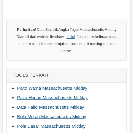
Perhatian!
Data Statistik Angka Togel Massachusetts Midday
Diambil dari website livedraw :
disini
. Jika ada kekeliruan data
didalam paito, harap merujuk ke sumber asli masing-masing
game.
TOOLS TERKAIT
Paito Warna Massachusetts Midday
Paito Harian Massachusetts Midday
Data Paito Massachusetts Midday
Bola Merah Massachusetts Midday
Pola Dasar Massachusetts Midday