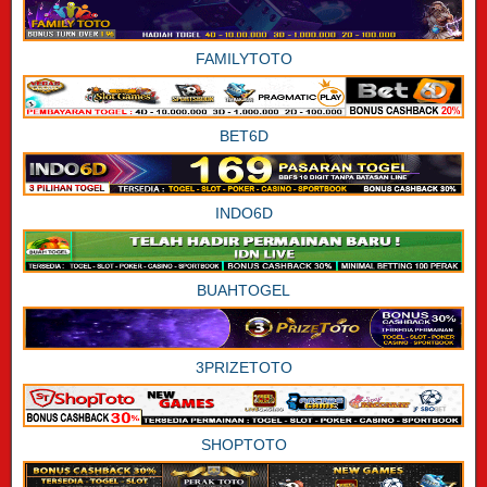
FAMILYTOTO
BET6D
INDO6D
BUAHTOGEL
3PRIZETOTO
SHOPTOTO