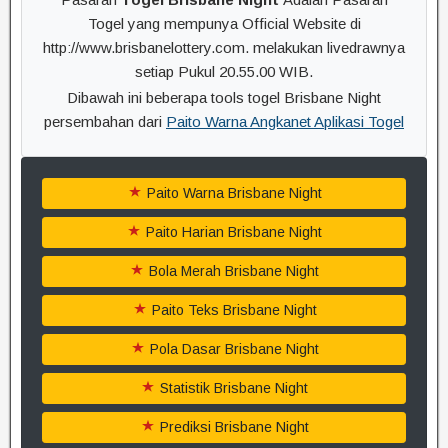
Togel yang mempunya Official Website di
http://www.brisbanelottery.com. melakukan livedrawnya
setiap Pukul 20.55.00 WIB.
Dibawah ini beberapa tools togel Brisbane Night
persembahan dari
Paito Warna Angkanet Aplikasi Togel
Paito Warna Brisbane Night
Paito Harian Brisbane Night
Bola Merah Brisbane Night
Paito Teks Brisbane Night
Pola Dasar Brisbane Night
Statistik Brisbane Night
Prediksi Brisbane Night