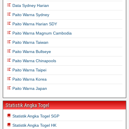
Data Sydney Harian
Paito Warna Sydney
Paito Warna Harian SDY
Paito Warna Magnum Cambodia
Paito Warna Taiwan
Paito Warna Bullseye
Paito Warna Chinapools
Paito Warna Taipei
Paito Warna Korea
Paito Warna Japan
Statistik Angka Togel
Statistik Angka Togel SGP
Statistik Angka Togel HK