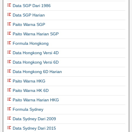
Data SGP Dari 1986
Data SGP Harian
Paito Warna SGP
Paito Warna Harian SGP
Formula Hongkong
Data Hongkong Versi 4D
Data Hongkong Versi 6D
Data Hongkong 6D Harian
Paito Warna HKG
Paito Warna HK 6D
Paito Warna Harian HKG
Formula Sydney
Data Sydney Dari 2009
Data Sydney Dari 2015