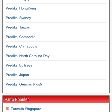
Prediksi HongKong
Prediksi Sydney
Prediksi Taiwan
Prediksi Cambodia
Prediksi Chinapools
Prediksi North Carolina Day
Prediksi Bullseye
Prediksi Japan
Prediksi German Plus5
Paito Populer
Formula Singapore