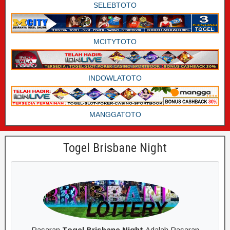
SELEBTOTO
MCITYTOTO
INDOWLATOTO
MANGGATOTO
Togel Brisbane Night
Pasaran
Togel Brisbane Night
Adalah Pasaran