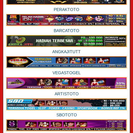
PERAKTOTO
BARCATOTO
ANGKAJITUTT
VEGASTOGEL
ARTISTOTO
SBOTOTO