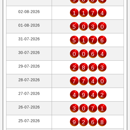
02-08-2026
1
1
7
4
01-08-2026
5
0
3
0
31-07-2026
5
1
7
6
30-07-2026
0
0
6
4
29-07-2026
2
8
6
3
28-07-2026
7
7
4
0
27-07-2026
4
9
4
2
26-07-2026
3
0
7
1
25-07-2026
9
2
6
8