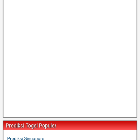
Prediksi Togel Populer
Prediksi Singapore