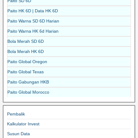
Paito SD 6D
Paito HK 6D | Data HK 6D
Paito Warna SD 6D Harian
Paito Warna HK 6d Harian
Bola Merah SD 6D
Bola Merah HK 6D
Paito Global Oregon
Paito Global Texas
Paito Gabungan HKB
Paito Global Morocco
Pembalik
Kalkulator Invest
Susun Data