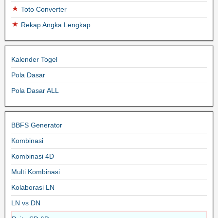
Toto Converter
Rekap Angka Lengkap
Kalender Togel
Pola Dasar
Pola Dasar ALL
BBFS Generator
Kombinasi
Kombinasi 4D
Multi Kombinasi
Kolaborasi LN
LN vs DN