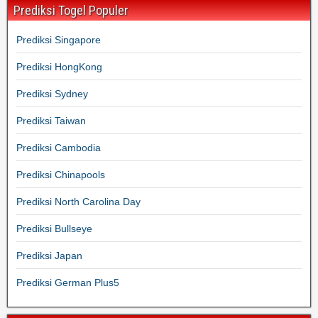
Prediksi Togel Populer
Prediksi Singapore
Prediksi HongKong
Prediksi Sydney
Prediksi Taiwan
Prediksi Cambodia
Prediksi Chinapools
Prediksi North Carolina Day
Prediksi Bullseye
Prediksi Japan
Prediksi German Plus5