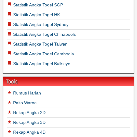
Statistik Angka Togel SGP
Statistik Angka Togel HK
Statistik Angka Togel Sydney
Statistik Angka Togel Chinapools
Statistik Angka Togel Taiwan
Statistik Angka Togel Cambodia
Statistik Angka Togel Bullseye
Tools
Rumus Harian
Paito Warna
Rekap Angka 2D
Rekap Angka 3D
Rekap Angka 4D