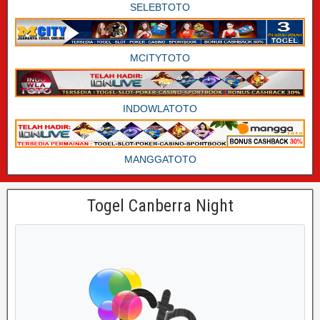
SELEBTOTO
MCITYTOTO
INDOWLATOTO
MANGGATOTO
Togel Canberra Night