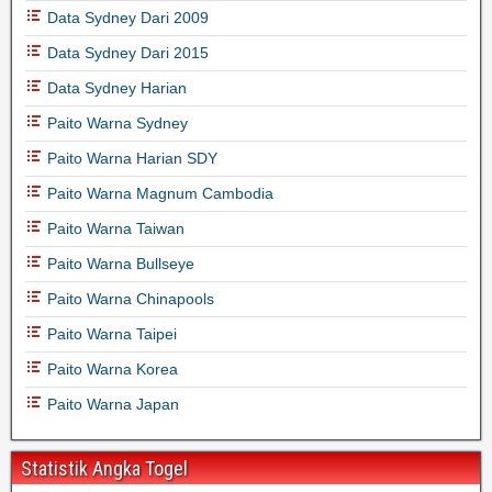
Data Sydney Dari 2009
Data Sydney Dari 2015
Data Sydney Harian
Paito Warna Sydney
Paito Warna Harian SDY
Paito Warna Magnum Cambodia
Paito Warna Taiwan
Paito Warna Bullseye
Paito Warna Chinapools
Paito Warna Taipei
Paito Warna Korea
Paito Warna Japan
Statistik Angka Togel