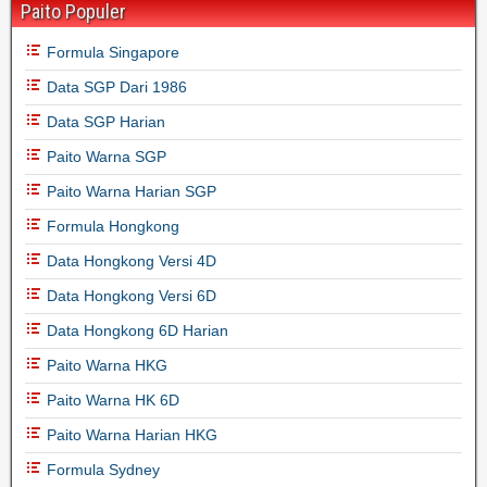
Paito Populer
Formula Singapore
Data SGP Dari 1986
Data SGP Harian
Paito Warna SGP
Paito Warna Harian SGP
Formula Hongkong
Data Hongkong Versi 4D
Data Hongkong Versi 6D
Data Hongkong 6D Harian
Paito Warna HKG
Paito Warna HK 6D
Paito Warna Harian HKG
Formula Sydney