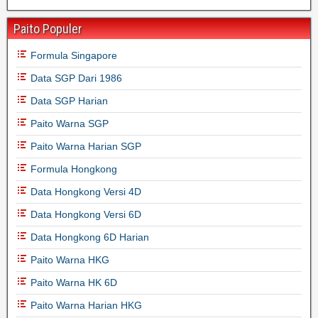
Paito Populer
Formula Singapore
Data SGP Dari 1986
Data SGP Harian
Paito Warna SGP
Paito Warna Harian SGP
Formula Hongkong
Data Hongkong Versi 4D
Data Hongkong Versi 6D
Data Hongkong 6D Harian
Paito Warna HKG
Paito Warna HK 6D
Paito Warna Harian HKG