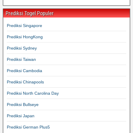
Prediksi Togel Populer
Prediksi Singapore
Prediksi HongKong
Prediksi Sydney
Prediksi Taiwan
Prediksi Cambodia
Prediksi Chinapools
Prediksi North Carolina Day
Prediksi Bullseye
Prediksi Japan
Prediksi German Plus5