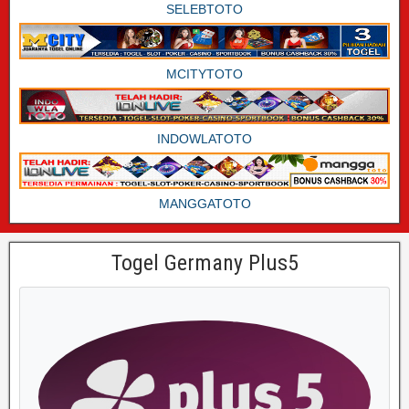
SELEBTOTO
MCITYTOTO
INDOWLATOTO
MANGGATOTO
Togel Germany Plus5