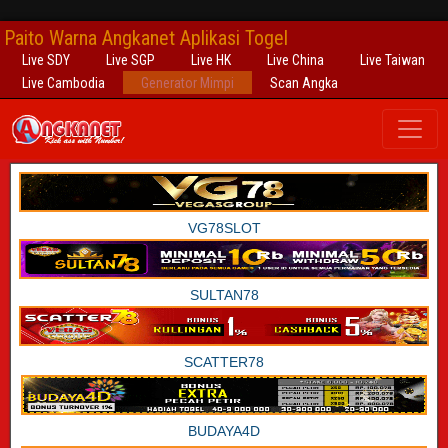
Paito Warna Angkanet Aplikasi Togel
Live SDY
Live SGP
Live HK
Live China
Live Taiwan
Live Cambodia
Generator Mimpi
Scan Angka
VG78SLOT
SULTAN78
SCATTER78
BUDAYA4D