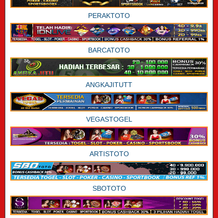
PERAKTOTO
BARCATOTO
ANGKAJITUTT
VEGASTOGEL
ARTISTOTO
SBOTOTO