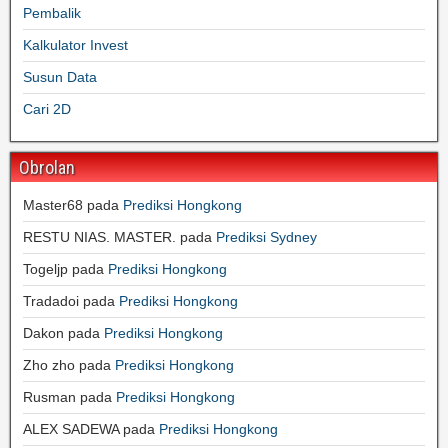
Pembalik
Kalkulator Invest
Susun Data
Cari 2D
Obrolan
Master68
pada
Prediksi Hongkong
RESTU NIAS. MASTER.
pada
Prediksi Sydney
Togeljp
pada
Prediksi Hongkong
Tradadoi
pada
Prediksi Hongkong
Dakon
pada
Prediksi Hongkong
Zho zho
pada
Prediksi Hongkong
Rusman
pada
Prediksi Hongkong
ALEX SADEWA
pada
Prediksi Hongkong