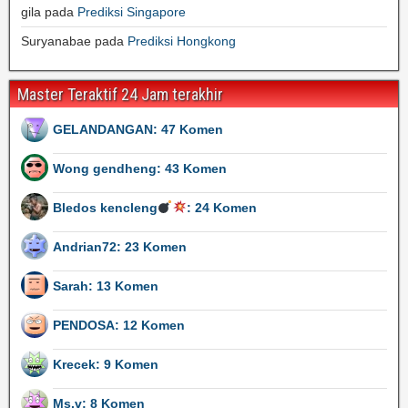
gila
pada
Prediksi Singapore
Suryanabae
pada
Prediksi Hongkong
Master Teraktif 24 Jam terakhir
GELANDANGAN: 47 Komen
Wong gendheng: 43 Komen
Bledos kencleng
: 24 Komen
Andrian72: 23 Komen
Sarah: 13 Komen
PENDOSA: 12 Komen
Krecek: 9 Komen
Ms.v: 8 Komen