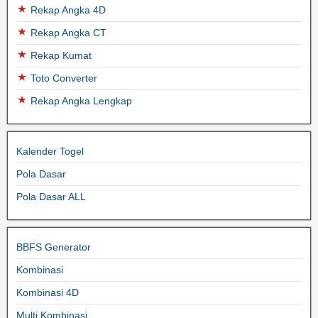
Rekap Angka 4D
Rekap Angka CT
Rekap Kumat
Toto Converter
Rekap Angka Lengkap
Kalender Togel
Pola Dasar
Pola Dasar ALL
BBFS Generator
Kombinasi
Kombinasi 4D
Multi Kombinasi