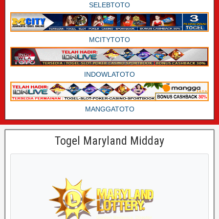
SELEBTOTO
MCITYTOTO
INDOWLATOTO
MANGGATOTO
Togel Maryland Midday