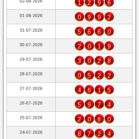
02-08-2026
1
2
9
6
01-08-2026
0
9
9
2
31-07-2026
5
6
6
0
30-07-2026
2
0
1
9
29-07-2026
3
0
2
8
28-07-2026
0
5
2
2
27-07-2026
4
6
1
5
26-07-2026
5
9
7
4
25-07-2026
2
0
6
0
24-07-2026
8
7
2
4