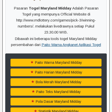
Pasaran
Togel Maryland Midday
Adalah Pasaran
Togel yang mempunya Official Website di
http://www.mdlottery.com/games/pick-3/winning-
numbers/. melakukan livedrawnya setiap Pukul
23.30.00 WIB.
Dibawah ini beberapa tools togel Maryland Midday
persembahan dari
Paito Warna Angkanet Aplikasi Togel
Paito Warna Maryland Midday
Paito Harian Maryland Midday
Bola Merah Maryland Midday
Paito Teks Maryland Midday
Pola Dasar Maryland Midday
Statistik Maryland Midday