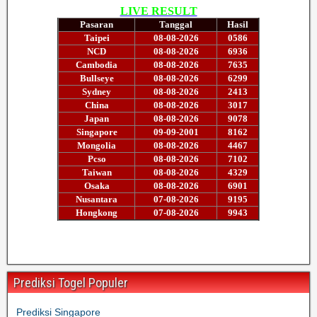
Prediksi Togel Populer
Prediksi Singapore