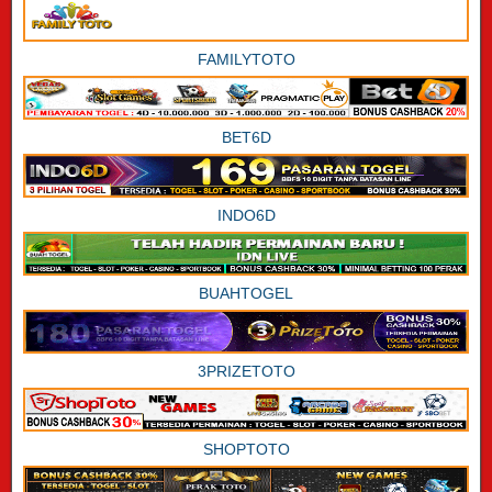
FAMILYTOTO
BET6D
INDO6D
BUAHTOGEL
3PRIZETOTO
SHOPTOTO