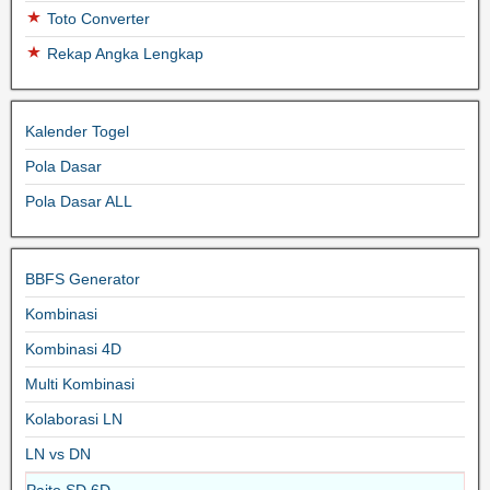
Toto Converter
Rekap Angka Lengkap
Kalender Togel
Pola Dasar
Pola Dasar ALL
BBFS Generator
Kombinasi
Kombinasi 4D
Multi Kombinasi
Kolaborasi LN
LN vs DN