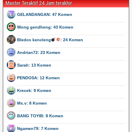
Master Teraktif 24 Jam terakhir
GELANDANGAN: 47 Komen
Wong gendheng: 43 Komen
Bledos kencleng
: 24 Komen
Andrian72: 23 Komen
Sarah: 13 Komen
PENDOSA: 12 Komen
Krecek: 9 Komen
Ms.v: 8 Komen
BANG TOYIB: 8 Komen
Ngamen79: 7 Komen