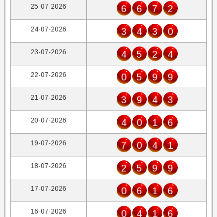
25-07-2026
6
6
7
2
24-07-2026
3
4
3
0
23-07-2026
4
5
2
4
22-07-2026
0
5
9
9
21-07-2026
3
9
4
3
20-07-2026
4
0
1
6
19-07-2026
7
0
4
1
18-07-2026
2
5
9
9
17-07-2026
0
6
1
6
16-07-2026
0
4
1
6