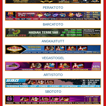
PERAKTOTO
BARCATOTO
ANGKAJITUTT
VEGASTOGEL
ARTISTOTO
SBOTOTO