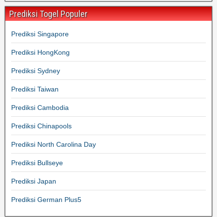
Prediksi Togel Populer
Prediksi Singapore
Prediksi HongKong
Prediksi Sydney
Prediksi Taiwan
Prediksi Cambodia
Prediksi Chinapools
Prediksi North Carolina Day
Prediksi Bullseye
Prediksi Japan
Prediksi German Plus5