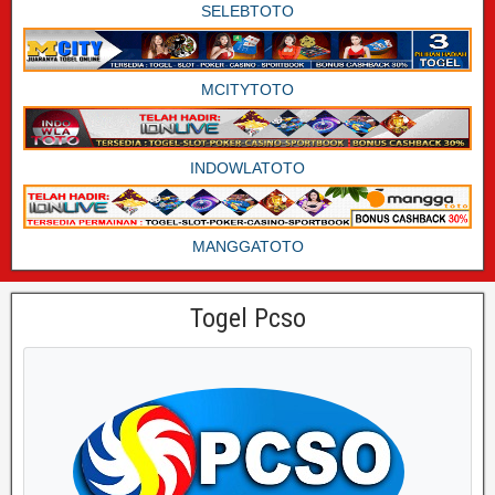
SELEBTOTO
MCITYTOTO
INDOWLATOTO
MANGGATOTO
Togel Pcso