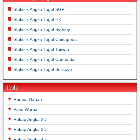
Statistik Angka Togel SGP
Statistik Angka Togel HK
Statistik Angka Togel Sydney
Statistik Angka Togel Chinapools
Statistik Angka Togel Taiwan
Statistik Angka Togel Cambodia
Statistik Angka Togel Bullseye
Tools
Rumus Harian
Paito Warna
Rekap Angka 2D
Rekap Angka 3D
Rekap Angka 4D