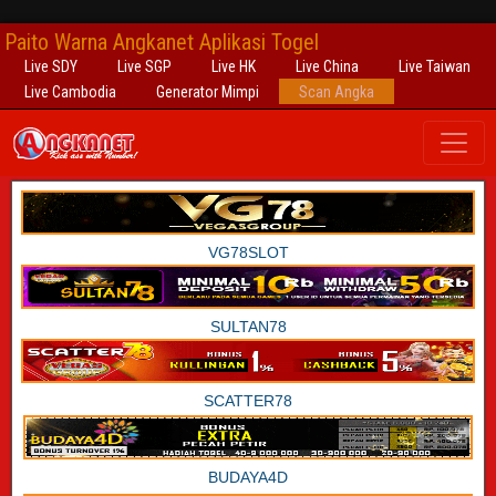
Paito Warna Angkanet Aplikasi Togel
Live SDY
Live SGP
Live HK
Live China
Live Taiwan
Live Cambodia
Generator Mimpi
Scan Angka
VG78SLOT
SULTAN78
SCATTER78
BUDAYA4D