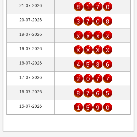
21-07-2026
8
1
7
0
20-07-2026
3
7
0
8
19-07-2026
x
x
x
x
19-07-2026
X
X
X
X
18-07-2026
4
5
3
6
17-07-2026
2
0
7
7
16-07-2026
8
7
6
5
15-07-2026
1
5
9
0