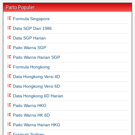
Paito Populer
Formula Singapore
Data SGP Dari 1986
Data SGP Harian
Paito Warna SGP
Paito Warna Harian SGP
Formula Hongkong
Data Hongkong Versi 4D
Data Hongkong Versi 6D
Data Hongkong 6D Harian
Paito Warna HKG
Paito Warna HK 6D
Paito Warna Harian HKG
Formula Sydney