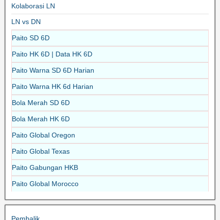
Kolaborasi LN
LN vs DN
Paito SD 6D
Paito HK 6D | Data HK 6D
Paito Warna SD 6D Harian
Paito Warna HK 6d Harian
Bola Merah SD 6D
Bola Merah HK 6D
Paito Global Oregon
Paito Global Texas
Paito Gabungan HKB
Paito Global Morocco
Pembalik