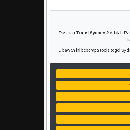
Pasaran
Togel Sydney 2
Adalah Pa
l
Dibawah ini beberapa tools togel Sy