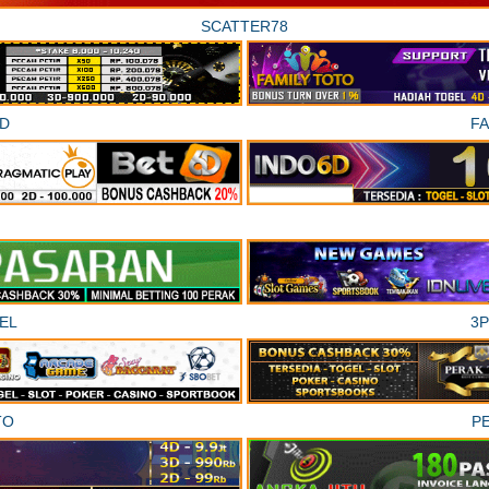
SCATTER78
D
F
EL
3
TO
P