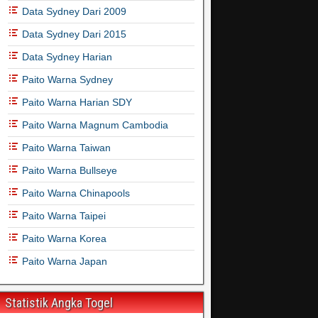
Data Sydney Dari 2009
Data Sydney Dari 2015
Data Sydney Harian
Paito Warna Sydney
Paito Warna Harian SDY
Paito Warna Magnum Cambodia
Paito Warna Taiwan
Paito Warna Bullseye
Paito Warna Chinapools
Paito Warna Taipei
Paito Warna Korea
Paito Warna Japan
Statistik Angka Togel