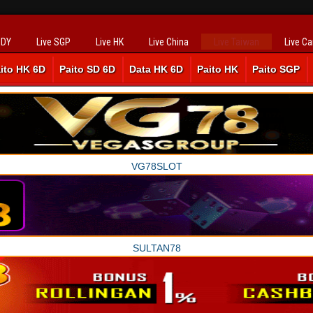
SDY
Live SGP
Live HK
Live China
Live Taiwan
Live C
ito HK 6D
Paito SD 6D
Data HK 6D
Paito HK
Paito SGP
VG78SLOT
SULTAN78