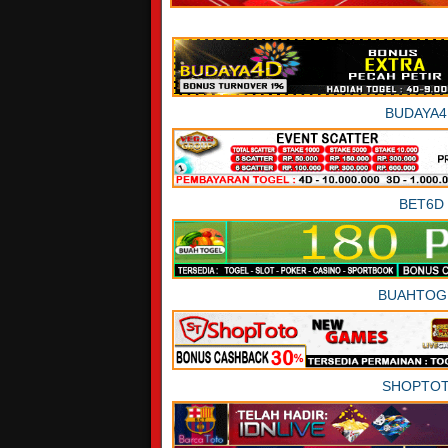
BUDAYA4
BET6D
BUAHTOG
SHOPTO