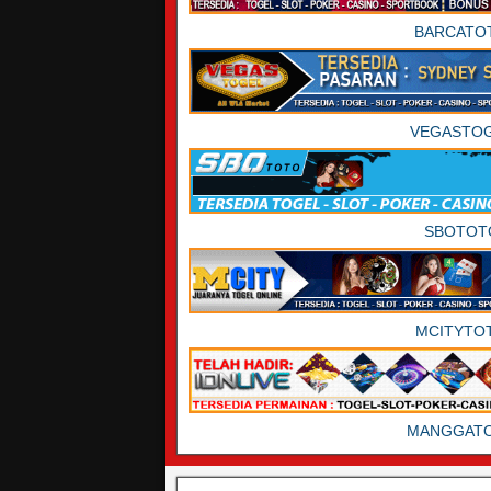
BARCATO
VEGASTO
SBOTOT
MCITYTO
MANGGAT