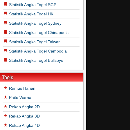
Statistik Angka Togel SGP
Statistik Angka Togel HK
Statistik Angka Togel Sydney
Statistik Angka Togel Chinapools
Statistik Angka Togel Taiwan
Statistik Angka Togel Cambodia
Statistik Angka Togel Bullseye
Tools
Rumus Harian
Paito Warna
Rekap Angka 2D
Rekap Angka 3D
Rekap Angka 4D