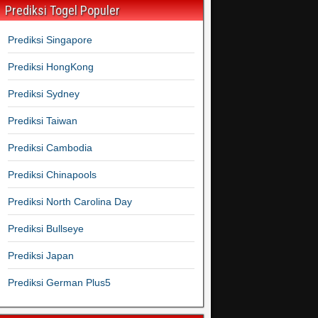
Prediksi Togel Populer
Prediksi Singapore
Prediksi HongKong
Prediksi Sydney
Prediksi Taiwan
Prediksi Cambodia
Prediksi Chinapools
Prediksi North Carolina Day
Prediksi Bullseye
Prediksi Japan
Prediksi German Plus5