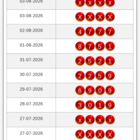
03-08-2026
x
x
x
x
03-08-2026
X
X
X
X
02-08-2026
4
7
7
7
01-08-2026
8
7
5
1
31-07-2026
2
5
2
1
30-07-2026
2
2
5
9
29-07-2026
6
9
0
9
28-07-2026
3
0
1
9
27-07-2026
x
x
x
x
27-07-2026
X
X
X
X