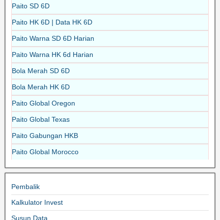
Paito SD 6D
Paito HK 6D | Data HK 6D
Paito Warna SD 6D Harian
Paito Warna HK 6d Harian
Bola Merah SD 6D
Bola Merah HK 6D
Paito Global Oregon
Paito Global Texas
Paito Gabungan HKB
Paito Global Morocco
Pembalik
Kalkulator Invest
Susun Data