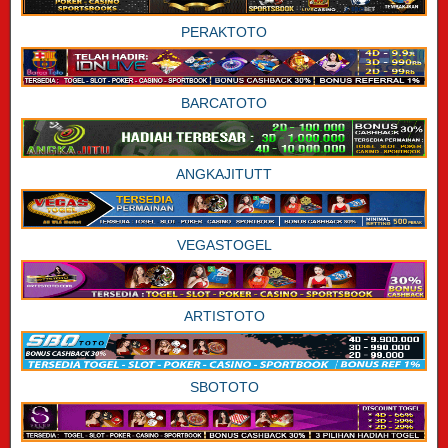
PERAKTOTO
BARCATOTO
ANGKAJITUTT
VEGASTOGEL
ARTISTOTO
SBOTOTO