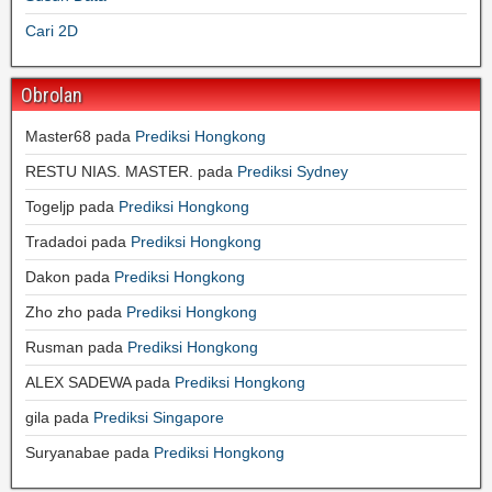
Cari 2D
Obrolan
Master68
pada
Prediksi Hongkong
RESTU NIAS. MASTER.
pada
Prediksi Sydney
Togeljp
pada
Prediksi Hongkong
Tradadoi
pada
Prediksi Hongkong
Dakon
pada
Prediksi Hongkong
Zho zho
pada
Prediksi Hongkong
Rusman
pada
Prediksi Hongkong
ALEX SADEWA
pada
Prediksi Hongkong
gila
pada
Prediksi Singapore
Suryanabae
pada
Prediksi Hongkong