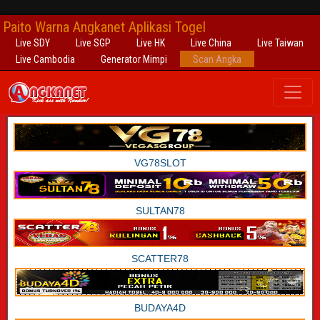
Paito Warna Angkanet Aplikasi Togel
Live SDY
Live SGP
Live HK
Live China
Live Taiwan
Live Cambodia
Generator Mimpi
Scan Angka
VG78SLOT
SULTAN78
SCATTER78
BUDAYA4D