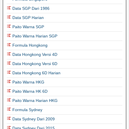
Data SGP Dari 1986
Data SGP Harian
Paito Warna SGP
Paito Warna Harian SGP
Formula Hongkong
Data Hongkong Versi 4D
Data Hongkong Versi 6D
Data Hongkong 6D Harian
Paito Warna HKG
Paito Warna HK 6D
Paito Warna Harian HKG
Formula Sydney
Data Sydney Dari 2009
Data Sydney Dari 2015