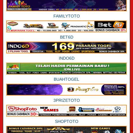
FAMILYTOTO
BET6D
INDO6D
BUAHTOGEL
3PRIZETOTO
SHOPTOTO