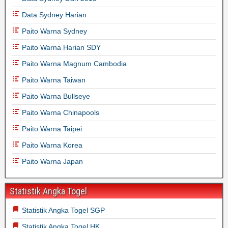
Data Sydney Harian
Paito Warna Sydney
Paito Warna Harian SDY
Paito Warna Magnum Cambodia
Paito Warna Taiwan
Paito Warna Bullseye
Paito Warna Chinapools
Paito Warna Taipei
Paito Warna Korea
Paito Warna Japan
Statistik Angka Togel
Statistik Angka Togel SGP
Statistik Angka Togel HK