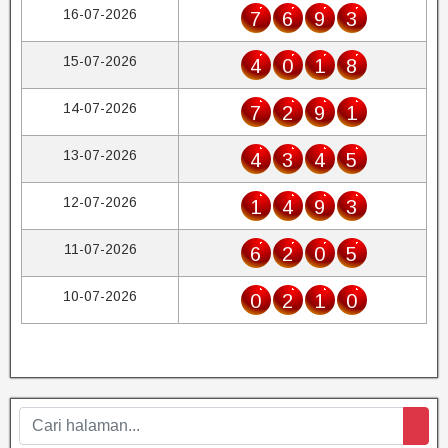
16-07-2026
7
6
9
3
15-07-2026
4
0
1
8
14-07-2026
7
2
9
1
13-07-2026
4
3
4
5
12-07-2026
1
4
9
3
11-07-2026
6
2
0
5
10-07-2026
0
2
1
0