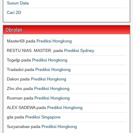
Susun Data
Cari 2D
Obrolan
Master68
pada
Prediksi Hongkong
RESTU NIAS. MASTER.
pada
Prediksi Sydney
Togeljp
pada
Prediksi Hongkong
Tradadoi
pada
Prediksi Hongkong
Dakon
pada
Prediksi Hongkong
Zho zho
pada
Prediksi Hongkong
Rusman
pada
Prediksi Hongkong
ALEX SADEWA
pada
Prediksi Hongkong
gila
pada
Prediksi Singapore
Suryanabae
pada
Prediksi Hongkong