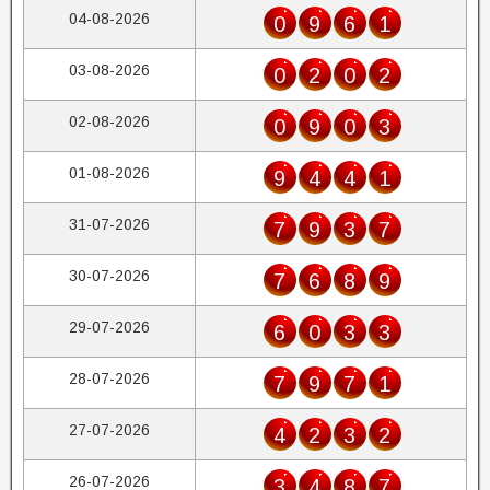
04-08-2026
0
9
6
1
03-08-2026
0
2
0
2
02-08-2026
0
9
0
3
01-08-2026
9
4
4
1
31-07-2026
7
9
3
7
30-07-2026
7
6
8
9
29-07-2026
6
0
3
3
28-07-2026
7
9
7
1
27-07-2026
4
2
3
2
26-07-2026
3
4
8
7