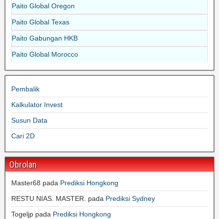
Paito Global Oregon
Paito Global Texas
Paito Gabungan HKB
Paito Global Morocco
Pembalik
Kalkulator Invest
Susun Data
Cari 2D
Obrolan
Master68
pada
Prediksi Hongkong
RESTU NIAS. MASTER.
pada
Prediksi Sydney
Togeljp
pada
Prediksi Hongkong