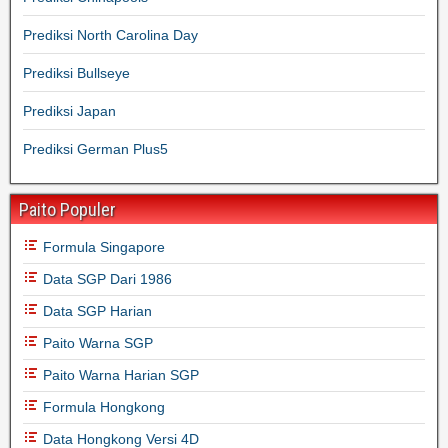
Prediksi North Carolina Day
Prediksi Bullseye
Prediksi Japan
Prediksi German Plus5
Paito Populer
Formula Singapore
Data SGP Dari 1986
Data SGP Harian
Paito Warna SGP
Paito Warna Harian SGP
Formula Hongkong
Data Hongkong Versi 4D