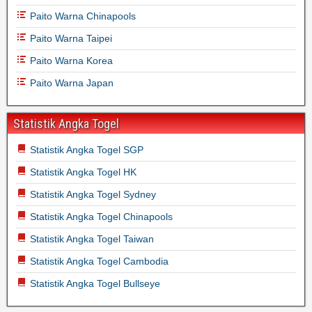
Paito Warna Chinapools
Paito Warna Taipei
Paito Warna Korea
Paito Warna Japan
Statistik Angka Togel
Statistik Angka Togel SGP
Statistik Angka Togel HK
Statistik Angka Togel Sydney
Statistik Angka Togel Chinapools
Statistik Angka Togel Taiwan
Statistik Angka Togel Cambodia
Statistik Angka Togel Bullseye