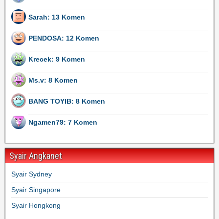
Sarah: 13 Komen
PENDOSA: 12 Komen
Krecek: 9 Komen
Ms.v: 8 Komen
BANG TOYIB: 8 Komen
Ngamen79: 7 Komen
Syair Angkanet
Syair Sydney
Syair Singapore
Syair Hongkong