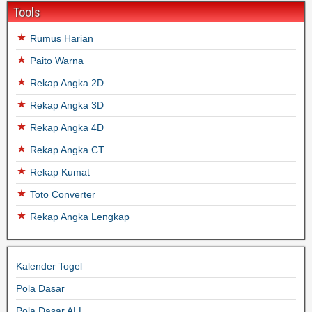
Tools
Rumus Harian
Paito Warna
Rekap Angka 2D
Rekap Angka 3D
Rekap Angka 4D
Rekap Angka CT
Rekap Kumat
Toto Converter
Rekap Angka Lengkap
Kalender Togel
Pola Dasar
Pola Dasar ALL