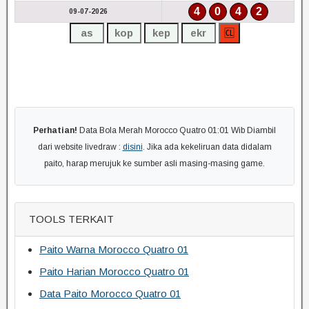
4
0
4
2
09-07-2026
Perhatian!
Data Bola Merah Morocco Quatro 01:01 Wib Diambil
dari website livedraw :
disini
. Jika ada kekeliruan data didalam
paito, harap merujuk ke sumber asli masing-masing game.
TOOLS TERKAIT
Paito Warna Morocco Quatro 01
Paito Harian Morocco Quatro 01
Data Paito Morocco Quatro 01