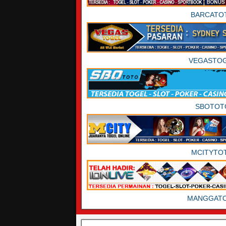
BARCATO
VEGASTO
SBOTOT
MCITYTO
MANGGAT