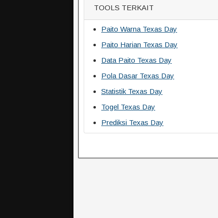
TOOLS TERKAIT
Paito Warna Texas Day
Paito Harian Texas Day
Data Paito Texas Day
Pola Dasar Texas Day
Statistik Texas Day
Togel Texas Day
Prediksi Texas Day