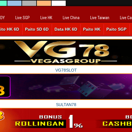
SDY
Live SGP
Live HK
Live China
Live Taiwan
Live C
ito HK 6D
Paito SD 6D
Data HK 6D
Paito HK
Paito SGP
VG78SLOT
SULTAN78