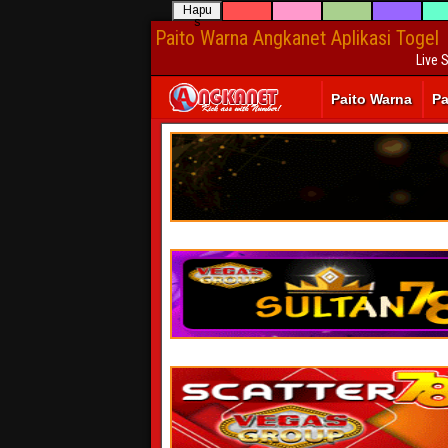
Hapu
s
Paito Warna Angkanet Aplikasi Togel
Live 
Paito Warna
Pa