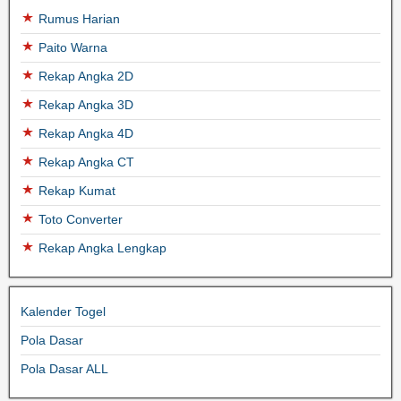
Rumus Harian
Paito Warna
Rekap Angka 2D
Rekap Angka 3D
Rekap Angka 4D
Rekap Angka CT
Rekap Kumat
Toto Converter
Rekap Angka Lengkap
Kalender Togel
Pola Dasar
Pola Dasar ALL