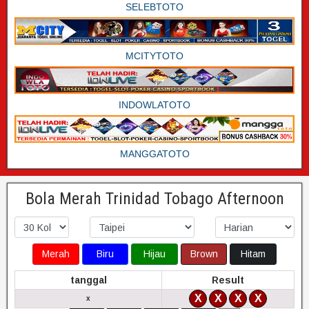
SELEBTOTO
MCITYTOTO
INDOWLATOTO
MANGGATOTO
Bola Merah Trinidad Tobago Afternoon
Merah
Biru
Hijau
Brown
Hitam
tanggal
Result
X
X
X
X
x