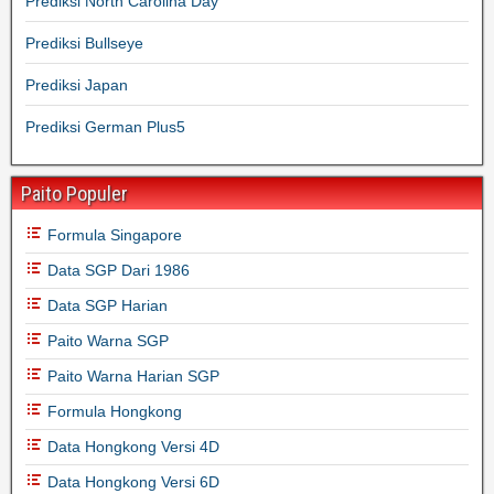
Prediksi North Carolina Day
Prediksi Bullseye
Prediksi Japan
Prediksi German Plus5
Paito Populer
Formula Singapore
Data SGP Dari 1986
Data SGP Harian
Paito Warna SGP
Paito Warna Harian SGP
Formula Hongkong
Data Hongkong Versi 4D
Data Hongkong Versi 6D