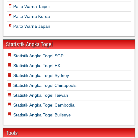
Paito Warna Taipei
Paito Warna Korea
Paito Warna Japan
Statistik Angka Togel
Statistik Angka Togel SGP
Statistik Angka Togel HK
Statistik Angka Togel Sydney
Statistik Angka Togel Chinapools
Statistik Angka Togel Taiwan
Statistik Angka Togel Cambodia
Statistik Angka Togel Bullseye
Tools