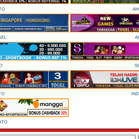
TO
AN
GEL
A
O
S
TO
IN
OTO