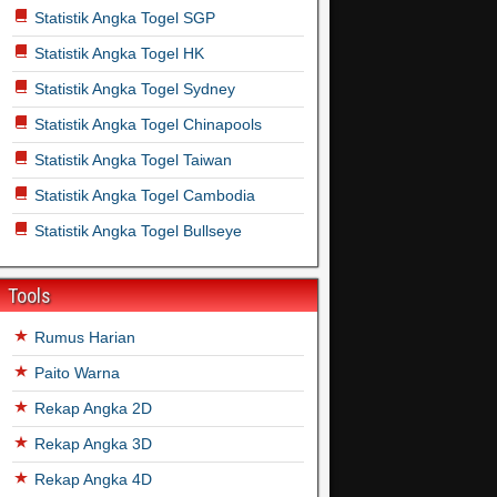
Statistik Angka Togel SGP
Statistik Angka Togel HK
Statistik Angka Togel Sydney
Statistik Angka Togel Chinapools
Statistik Angka Togel Taiwan
Statistik Angka Togel Cambodia
Statistik Angka Togel Bullseye
Tools
Rumus Harian
Paito Warna
Rekap Angka 2D
Rekap Angka 3D
Rekap Angka 4D