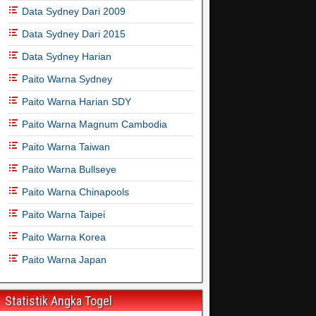
Data Sydney Dari 2009
Data Sydney Dari 2015
Data Sydney Harian
Paito Warna Sydney
Paito Warna Harian SDY
Paito Warna Magnum Cambodia
Paito Warna Taiwan
Paito Warna Bullseye
Paito Warna Chinapools
Paito Warna Taipei
Paito Warna Korea
Paito Warna Japan
Statistik Angka Togel