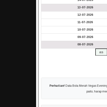
14-07-2026
13-07-2026
12-07-2026
11-07-2026
10-07-2026
09-07-2026
08-07-2026
Perhatian!
Data Bola Merah Vegas Evening 
paito, harap m