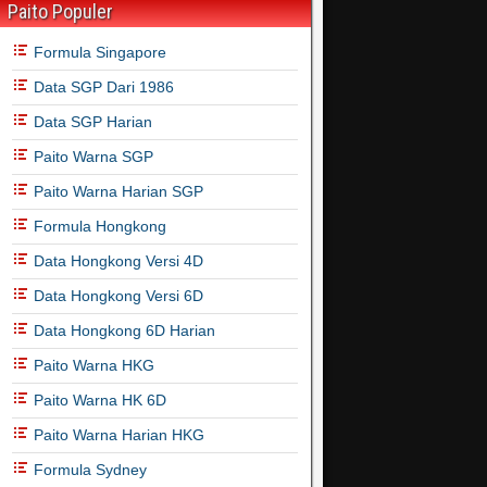
Paito Populer
Formula Singapore
Data SGP Dari 1986
Data SGP Harian
Paito Warna SGP
Paito Warna Harian SGP
Formula Hongkong
Data Hongkong Versi 4D
Data Hongkong Versi 6D
Data Hongkong 6D Harian
Paito Warna HKG
Paito Warna HK 6D
Paito Warna Harian HKG
Formula Sydney