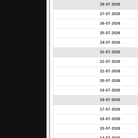
28-07-2026
27-07-2026
26-07-2026
25-07-2026
24-07-2026
23-07-2026
22-07-2026
21-07-2026
20-07-2026
19-07-2026
18-07-2026
17-07-2026
16-07-2026
15-07-2026