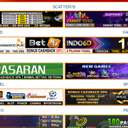
SCATTER78
D
F
EL
3
TO
P