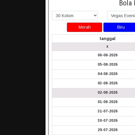
Bola 
Merah
Biru
tanggal
x
06-08-2026
05-08-2026
04-08-2026
03-08-2026
02-08-2026
01-08-2026
31-07-2026
30-07-2026
29-07-2026