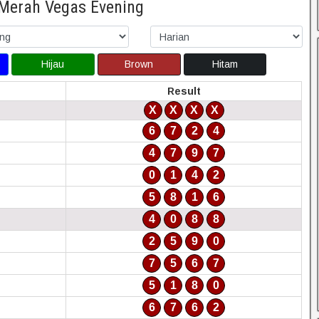
Merah Vegas Evening
Hijau
Brown
Hitam
Result
X
X
X
X
6
7
2
4
4
7
9
7
0
1
4
2
5
8
1
6
4
0
8
8
2
5
9
0
7
5
6
7
5
1
8
0
6
7
6
2