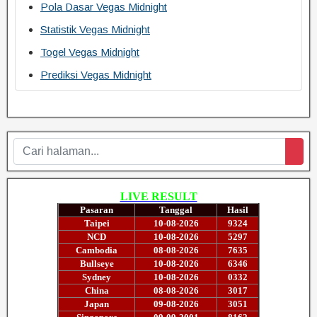
Pola Dasar Vegas Midnight
Statistik Vegas Midnight
Togel Vegas Midnight
Prediksi Vegas Midnight