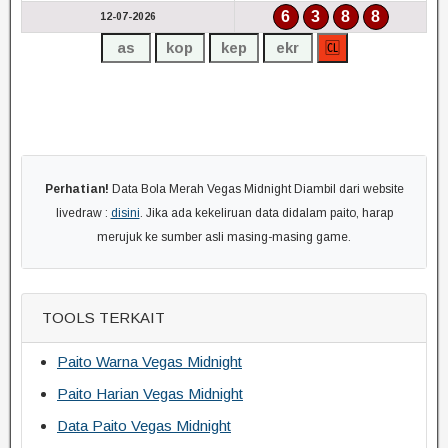
6
3
8
8
12-07-2026
Perhatian!
Data Bola Merah Vegas Midnight Diambil dari website
livedraw :
disini
. Jika ada kekeliruan data didalam paito, harap
merujuk ke sumber asli masing-masing game.
TOOLS TERKAIT
Paito Warna Vegas Midnight
Paito Harian Vegas Midnight
Data Paito Vegas Midnight