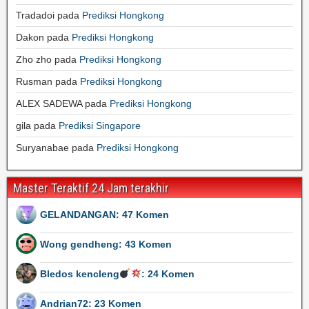
Tradadoi
pada
Prediksi Hongkong
Dakon
pada
Prediksi Hongkong
Zho zho
pada
Prediksi Hongkong
Rusman
pada
Prediksi Hongkong
ALEX SADEWA
pada
Prediksi Hongkong
gila
pada
Prediksi Singapore
Suryanabae
pada
Prediksi Hongkong
Master Teraktif 24 Jam terakhir
GELANDANGAN: 47 Komen
Wong gendheng: 43 Komen
Bledos kencleng
: 24 Komen
Andrian72: 23 Komen