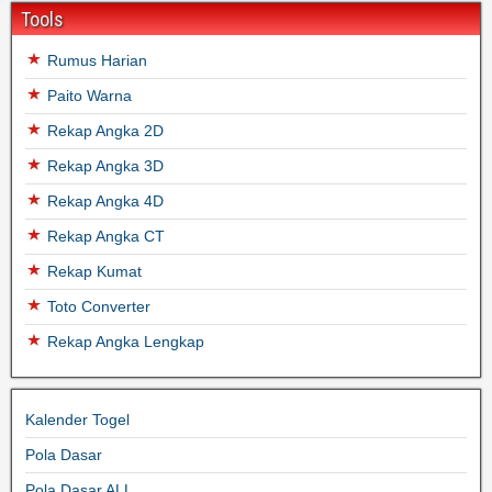
Tools
Rumus Harian
Paito Warna
Rekap Angka 2D
Rekap Angka 3D
Rekap Angka 4D
Rekap Angka CT
Rekap Kumat
Toto Converter
Rekap Angka Lengkap
Kalender Togel
Pola Dasar
Pola Dasar ALL