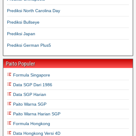
Prediksi North Carolina Day
Prediksi Bullseye
Prediksi Japan
Prediksi German Plus5
Paito Populer
Formula Singapore
Data SGP Dari 1986
Data SGP Harian
Paito Warna SGP
Paito Warna Harian SGP
Formula Hongkong
Data Hongkong Versi 4D