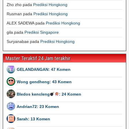
Zho zho
pada
Prediksi Hongkong
Rusman
pada
Prediksi Hongkong
ALEX SADEWA
pada
Prediksi Hongkong
gila
pada
Prediksi Singapore
Suryanabae
pada
Prediksi Hongkong
Master Teraktif 24 Jam terakhir
GELANDANGAN: 47 Komen
Wong gendheng: 43 Komen
Bledos kencleng
: 24 Komen
Andrian72: 23 Komen
Sarah: 13 Komen