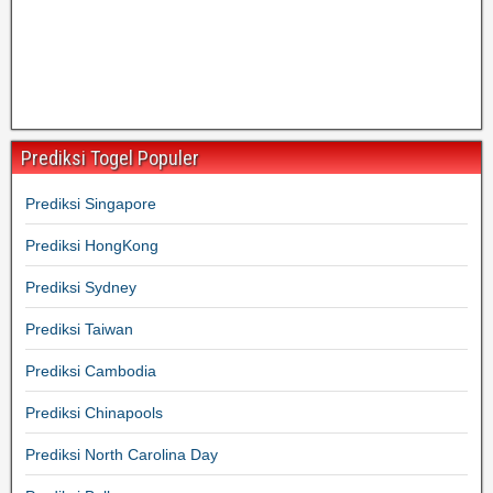
Prediksi Togel Populer
Prediksi Singapore
Prediksi HongKong
Prediksi Sydney
Prediksi Taiwan
Prediksi Cambodia
Prediksi Chinapools
Prediksi North Carolina Day