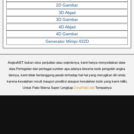
2D Gambar
3D Abjad
3D Gambar
4D Abjad
4D Gambar
Generator Mimpi 432D
AngkaNET bukan situs perjudian atau sejenisnya, kami hanya menyediakan data-
data Pertogelan dari perbagai sumber apa adanya beserta tools pengolah angka
lainnya, kami tidak bertanggung jawab terhadap hal-hal yang merugikan diri anda
karena kesalahan result maupun prediksi ataupun kesalahan tools yang kami miliki,
Untuk Paito Warna Super Lengkap
ZonaPaito.site
Tempatnya