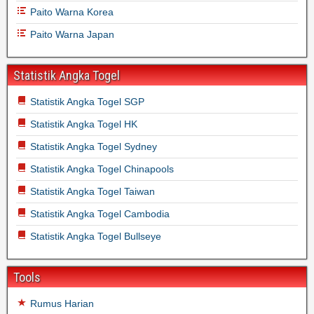
Paito Warna Korea
Paito Warna Japan
Statistik Angka Togel
Statistik Angka Togel SGP
Statistik Angka Togel HK
Statistik Angka Togel Sydney
Statistik Angka Togel Chinapools
Statistik Angka Togel Taiwan
Statistik Angka Togel Cambodia
Statistik Angka Togel Bullseye
Tools
Rumus Harian