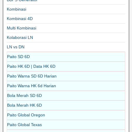
Kombinasi
Kombinasi 4D
Multi Kombinasi
Kolaborasi LN
LN vs DN
Paito SD 6D
Paito HK 6D | Data HK 6D
Paito Warna SD 6D Harian
Paito Warna HK 6d Harian
Bola Merah SD 6D
Bola Merah HK 6D
Paito Global Oregon
Paito Global Texas