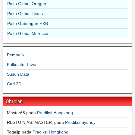
Paito Global Oregon
Paito Global Texas
Paito Gabungan HKB
Paito Global Morocco
Pembalik
Kalkulator Invest
Susun Data
Cari 2D
Obrolan
Master68
pada
Prediksi Hongkong
RESTU NIAS. MASTER.
pada
Prediksi Sydney
Togeljp
pada
Prediksi Hongkong