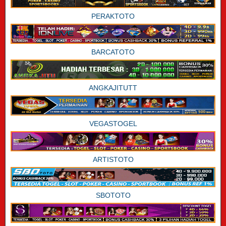
PERAKTOTO
BARCATOTO
ANGKAJITUTT
VEGASTOGEL
ARTISTOTO
SBOTOTO