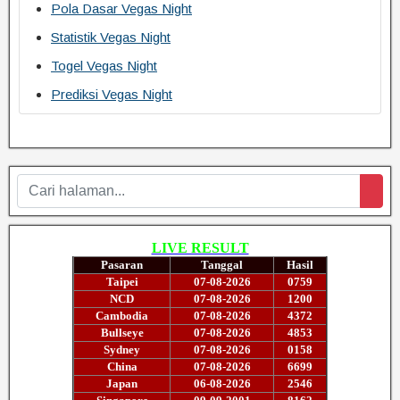
Pola Dasar Vegas Night
Statistik Vegas Night
Togel Vegas Night
Prediksi Vegas Night