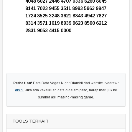
4048 6027 2446 4707 0336 6260 8045
8141 7023 9455 3511 8993 5963 9947
1724 8525 3248 3621 8843 4942 7827
8314 3571 1619 8939 9623 8500 6212
2831 9053 4415 0000
Perhatian!
Data Data Vegas Night Diambil dari website livedraw :
disini
. Jika ada kekeliruan data didalam paito, harap merujuk ke
sumber asli masing-masing game.
TOOLS TERKAIT