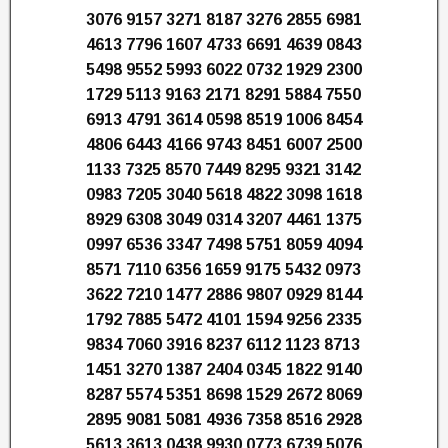
3076 9157 3271 8187 3276 2855 6981
4613 7796 1607 4733 6691 4639 0843
5498 9552 5993 6022 0732 1929 2300
1729 5113 9163 2171 8291 5884 7550
6913 4791 3614 0598 8519 1006 8454
4806 6443 4166 9743 8451 6007 2500
1133 7325 8570 7449 8295 9321 3142
0983 7205 3040 5618 4822 3098 1618
8929 6308 3049 0314 3207 4461 1375
0997 6536 3347 7498 5751 8059 4094
8571 7110 6356 1659 9175 5432 0973
3622 7210 1477 2886 9807 0929 8144
1792 7885 5472 4101 1594 9256 2335
9834 7060 3916 8237 6112 1123 8713
1451 3270 1387 2404 0345 1822 9140
8287 5574 5351 8698 1529 2672 8069
2895 9081 5081 4936 7358 8516 2928
5613 3613 0438 9930 0773 6739 5076