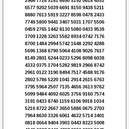
2966 7728 5181 6690 5192 0618 4552
6577 9202 5039 6691 8150 9438 5211
8880 7613 5919 3227 8598 0478 2433
7749 5800 9441 3407 5031 1707 5506
0459 2765 1442 8130 5080 0433 9538
3709 1228 3263 5582 8934 0742 7176
8700 1484 2994 5742 1648 2292 4288
5696 1368 6790 5064 4108 9026 7617
8149 2801 6244 0233 5296 8098 6038
4332 0375 1704 5282 9819 2966 8742
2961 0122 3190 8494 7517 4588 9176
2802 5786 5220 1041 2914 2615 6763
3795 5964 2507 7135 4656 3613 9762
5099 9484 4092 6025 3756 9160 7574
3191 0433 8740 1159 6106 9918 1034
5216 8722 2667 3650 5886 0675 2703
7964 8630 3326 6061 4632 5714 3401
0818 0664 9404 3903 0443 8323 5008