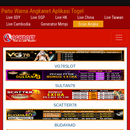
Paito Warna Angkanet Aplikasi Togel
Live SDY
Live SGP
Live HK
Live China
Live Taiwan
Live Cambodia
Generator Mimpi
Scan Angka
VG78SLOT
SULTAN78
SCATTER78
BUDAYA4D