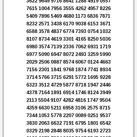
3622 9649 9716 8641 1288 4919 0557
7615 1004 7956 3555 4262 4957 8226
5409 7896 5469 4680 1173 6836 7871
8232 2571 3438 6170 9038 6153 3671
6588 3578 4837 6774 7393 0754 1032
8107 8734 4619 3301 4165 8250 5036
6980 3574 7139 2336 7062 6931 1719
6977 5090 6947 8072 2493 3259 5990
2029 2506 0887 8574 6067 0124 4663
7156 2301 1841 9768 1874 7741 8934
3714 5766 3715 6291 5772 1695 9228
6323 3512 4729 5877 8718 1947 2446
4378 7164 1891 6914 1746 8124 3949
2113 5504 9107 4282 4816 1747 9504
4359 6630 5211 6958 3106 2575 8715
7344 1053 5778 2207 0089 0251 9537
3830 2063 6632 7191 6795 1801 6542
0329 2198 2848 8035 9754 6193 2723